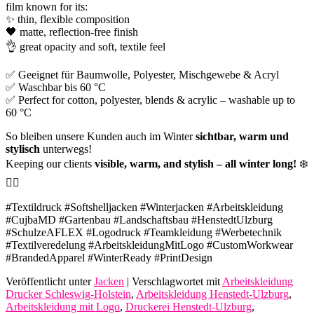
film known for its:
✨ thin, flexible composition
🖤 matte, reflection-free finish
👌 great opacity and soft, textile feel
✅ Geeignet für Baumwolle, Polyester, Mischgewebe & Acryl
✅ Waschbar bis 60 °C
✅ Perfect for cotton, polyester, blends & acrylic – washable up to
60 °C
So bleiben unsere Kunden auch im Winter
sichtbar, warm und
stylisch
unterwegs!
Keeping our clients
visible, warm, and stylish – all winter long!
❄️
👷‍♂️
#Textildruck #Softshelljacken #Winterjacken #Arbeitskleidung
#CujbaMD #Gartenbau #Landschaftsbau #HenstedtUlzburg
#SchulzeAFLEX #Logodruck #Teamkleidung #Werbetechnik
#Textilveredelung #ArbeitskleidungMitLogo #CustomWorkwear
#BrandedApparel #WinterReady #PrintDesign
Veröffentlicht unter
Jacken
|
Verschlagwortet mit
Arbeitskleidung
Drucker Schleswig-Holstein
,
Arbeitskleidung Henstedt-Ulzburg
,
Arbeitskleidung mit Logo
,
Druckerei Henstedt-Ulzburg
,