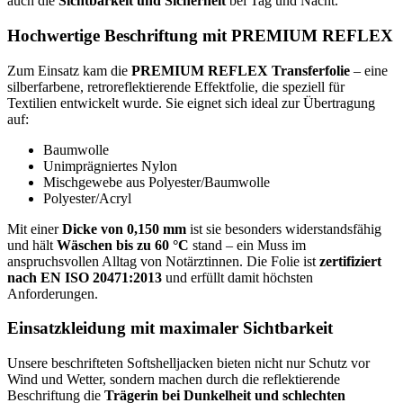
auch die
Sichtbarkeit und Sicherheit
bei Tag und Nacht.
Hochwertige Beschriftung mit PREMIUM REFLEX
Zum Einsatz kam die
PREMIUM REFLEX Transferfolie
– eine
silberfarbene, retroreflektierende Effektfolie, die speziell für
Textilien entwickelt wurde. Sie eignet sich ideal zur Übertragung
auf:
Baumwolle
Unimprägniertes Nylon
Mischgewebe aus Polyester/Baumwolle
Polyester/Acryl
Mit einer
Dicke von 0,150 mm
ist sie besonders widerstandsfähig
und hält
Wäschen bis zu 60 °C
stand – ein Muss im
anspruchsvollen Alltag von Notärztinnen. Die Folie ist
zertifiziert
nach EN ISO 20471:2013
und erfüllt damit höchsten
Anforderungen.
Einsatzkleidung mit maximaler Sichtbarkeit
Unsere beschrifteten Softshelljacken bieten nicht nur Schutz vor
Wind und Wetter, sondern machen durch die reflektierende
Beschriftung die
Trägerin bei Dunkelheit und schlechten