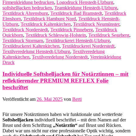
Firmenkleidung bedrucken
,
Logodruck Henstedt-Ulzburg
,
softshelljacken bedrucken
,
Teamkleidung Henstedt-Ulzburg
,
Textildruck Ahrensburg
,
Textildruck Bad Bramstedt
,
Textildruck
Elmshorn
,
Textildruck Hamburg Nord
,
Textildruck Henstedt-
Ulzburg
,
Textildruck Kaltenkirchen
,
Textildruck Neumünster
,
Textildruck Norderstedt
,
Textildruck Pinneberg
,
Textildruck
Quickborn
,
Textildruck Schleswig-Holstein
,
Textildruck Segeberg
,
Textildruck Stormarn
,
Textildruckerei Henstedt-Ulzburg
,
Textildruckerei Kaltenkirchen
,
Textildruckerei Norderstedt
,
Textilveredelung Henstedt-Ulzburg
,
Textilveredelung
Kaltenkirchen
,
Textilveredelung Norderstedt
,
Vereinskleidung
Druck
Individuelle Softshelljacken für Notärztinnen – mit
reflektierender PREMIUM REFLEX Folie
beschriftet
Veröffentlicht am
26. Mai 2025
von
Berti
Für unsere Notärztinnen haben wir funktionale und wetterfeste
Softshelljacken
individuell beschriftet – mit dem Namen auf der
Brust und dem Schriftzug
„Notärztin“
auf Brust und Rücken.
Dabei war uns nicht nur eine professionelle Optik wichtig, sondern