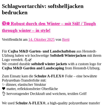
Schlagwortarchiv:
softshelljacken
bedrucken
🧥❄️ Robust durch den Winter – mit Stil! / Tough
through winter – in style!
Veröffentlicht am
14. Oktober 2025
von
Berti
Für
Cujba M&D Garten- und Landschaftsbau
aus Henstedt-
Ulzburg haben wir hochwertige
Softshell-Winterjacken
mit ihrem
Logo veredelt. 💪🌿
We created durable
softshell winter jackets
with a custom logo for
Cujba M&D Garden and Landscaping
from Henstedt-Ulzburg.
Zum Einsatz kam die
Schulze A-FLEX®
Folie – eine bewährte
Polyurethan-Transferfolie mit:
✨ dünner, elastischer Struktur
🖤 matter, reflektionsfreier Oberfläche
👌 hervorragender Deckkraft und weichem, textilen Griff
We used
Schulze A-FLEX®
, a high-quality polyurethane transfer