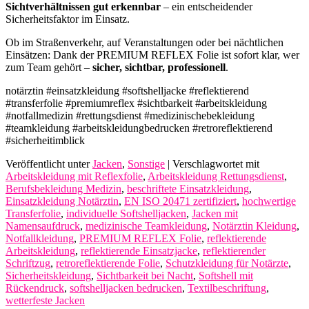
Sichtverhältnissen gut erkennbar
– ein entscheidender
Sicherheitsfaktor im Einsatz.
Ob im Straßenverkehr, auf Veranstaltungen oder bei nächtlichen
Einsätzen: Dank der PREMIUM REFLEX Folie ist sofort klar, wer
zum Team gehört –
sicher, sichtbar, professionell
.
notärztin #einsatzkleidung #softshelljacke #reflektierend
#transferfolie #premiumreflex #sichtbarkeit #arbeitskleidung
#notfallmedizin #rettungsdienst #medizinischebekleidung
#teamkleidung #arbeitskleidungbedrucken #retroreflektierend
#sicherheitimblick
Veröffentlicht unter
Jacken
,
Sonstige
|
Verschlagwortet mit
Arbeitskleidung mit Reflexfolie
,
Arbeitskleidung Rettungsdienst
,
Berufsbekleidung Medizin
,
beschriftete Einsatzkleidung
,
Einsatzkleidung Notärztin
,
EN ISO 20471 zertifiziert
,
hochwertige
Transferfolie
,
individuelle Softshelljacken
,
Jacken mit
Namensaufdruck
,
medizinische Teamkleidung
,
Notärztin Kleidung
,
Notfallkleidung
,
PREMIUM REFLEX Folie
,
reflektierende
Arbeitskleidung
,
reflektierende Einsatzjacke
,
reflektierender
Schriftzug
,
retroreflektierende Folie
,
Schutzkleidung für Notärzte
,
Sicherheitskleidung
,
Sichtbarkeit bei Nacht
,
Softshell mit
Rückendruck
,
softshelljacken bedrucken
,
Textilbeschriftung
,
wetterfeste Jacken