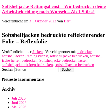
Softshelljacke Rettungsdienst – Wir bedrucken deine
Arbeitsbekleidung nach Wunsch – Ab 1 Stück!
Veröffentlicht am
31. Oktober 2022
von
Berti
Softshelljacken bedruckte reflektierender
Folie – Reflexfolie
Veröffentlicht unter
Jacken
|
Verschlagwortet mit
bedruckte
softshelljacken Rettungsdienst
,
softshell jacke bedrucken
,
softshell
jacke herren bedrucken
,
Softshelljacke bedrucken lassen
,
softshelljacke mit logo bedrucken
,
softshelljacken bedrucken
Suchen
Neueste Kommentare
Archiv
Juli 2026
Juni 2026
Mai 2026