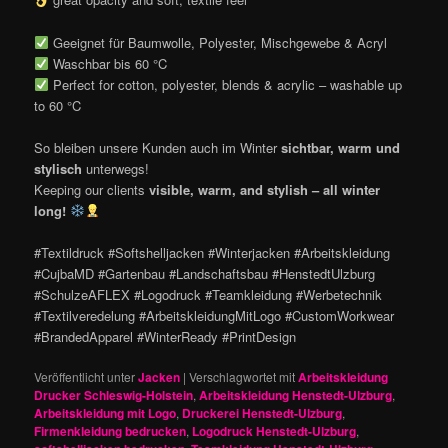
Geeignet für Baumwolle, Polyester, Mischgewebe & Acryl
Waschbar bis 60 °C
Perfect for cotton, polyester, blends & acrylic – washable up
to 60 °C
So bleiben unsere Kunden auch im Winter
sichtbar, warm und
stylisch
unterwegs!
Keeping our clients
visible, warm, and stylish – all winter
long!
#Textildruck #Softshelljacken #Winterjacken #Arbeitskleidung
#CujbaMD #Gartenbau #Landschaftsbau #HenstedtUlzburg
#SchulzeAFLEX #Logodruck #Teamkleidung #Werbetechnik
#Textilveredelung #ArbeitskleidungMitLogo #CustomWorkwear
#BrandedApparel #WinterReady #PrintDesign
Veröffentlicht unter
Jacken
|
Verschlagwortet mit
Arbeitskleidung
Drucker Schleswig-Holstein
,
Arbeitskleidung Henstedt-Ulzburg
,
Arbeitskleidung mit Logo
,
Druckerei Henstedt-Ulzburg
,
Firmenkleidung bedrucken
,
Logodruck Henstedt-Ulzburg
,