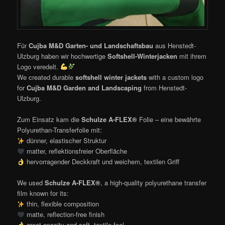
Für
Cujba M&D Garten- und Landschaftsbau
aus Henstedt-
Ulzburg haben wir hochwertige
Softshell-Winterjacken
mit ihrem
Logo veredelt.
We created durable
softshell winter jackets
with a custom logo
for
Cujba M&D Garden and Landscaping
from Henstedt-
Ulzburg.
Zum Einsatz kam die
Schulze A-FLEX®
Folie – eine bewährte
Polyurethan-Transferfolie mit:
dünner, elastischer Struktur
matter, reflektionsfreier Oberfläche
hervorragender Deckkraft und weichem, textilen Griff
We used
Schulze A-FLEX®
, a high-quality polyurethane transfer
film known for its:
thin, flexible composition
matte, reflection-free finish
great opacity and soft, textile feel