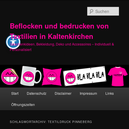
Zum
Zum
primären
sekundären
Such
Inhalt
Inhalt
springen
springen
Beflocken und bedrucken von
Textilien in Kaltenkirchen
Geschenkideen, Bekleidung, Deko und Accessoires – Individuell &
Personalisiert
Hauptmenü
Start
Datenschutz
Disclaimer
Impressum
Links
Öffnungszeiten
SCHLAGWORTARCHIV:
TEXTILDRUCK PINNEBERG