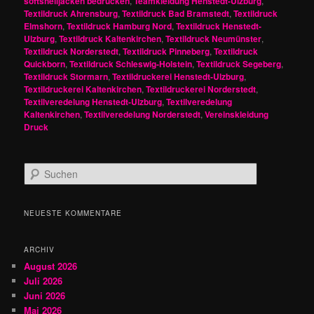
softshelljacken bedrucken
,
Teamkleidung Henstedt-Ulzburg
,
Textildruck Ahrensburg
,
Textildruck Bad Bramstedt
,
Textildruck
Elmshorn
,
Textildruck Hamburg Nord
,
Textildruck Henstedt-
Ulzburg
,
Textildruck Kaltenkirchen
,
Textildruck Neumünster
,
Textildruck Norderstedt
,
Textildruck Pinneberg
,
Textildruck
Quickborn
,
Textildruck Schleswig-Holstein
,
Textildruck Segeberg
,
Textildruck Stormarn
,
Textildruckerei Henstedt-Ulzburg
,
Textildruckerei Kaltenkirchen
,
Textildruckerei Norderstedt
,
Textilveredelung Henstedt-Ulzburg
,
Textilveredelung
Kaltenkirchen
,
Textilveredelung Norderstedt
,
Vereinskleidung
Druck
S
u
c
h
NEUESTE KOMMENTARE
e
n
ARCHIV
August 2026
Juli 2026
Juni 2026
Mai 2026