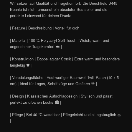
Wir setzen auf Qualität und Tragekomfort. Die Beechfield B445
Beanie ist nicht umsonst ein absoluter Bestseller und die
perfekte Leinwand für deinen Druck:
| Feature | Beschreibung | Vorteil für dich |
| Material | 100 % Polyacryl Soft-Touch | Weich, warm und
angenehmer Tragekomfort ☁️ |
| Konstruktion | Doppellagiger Strick | Extra warm und besonders
langlebig 🛡️ |
| Veredelungsfläche | Hochwertiger Baumwoll-Twill-Patch (10 x 5
cm) | Ideal für Logos, Schriftzüge und Grafiken 🎯 |
| Design | Klassisches Aufschlagdesign | Stylisch und passt
perfekt zu urbanen Looks 🏙️ |
| Pflege | Bei 40 °C waschbar | Pflegeleicht und alltagstauglich 🧺
|