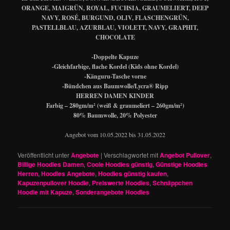
ORANGE, MAIGRÜN, ROYAL, FUCHSIA, GRAUMELIERT, DEEP
NAVY, ROSÉ, BURGUND, OLIV, FLASCHENGRÜN,
PASTELLBLAU, AZURBLAU, VIOLETT, NAVY, GRAPHIT,
CHOCOLATE
-Doppelte Kapuze
-Gleichfarbige, flache Kordel (Kids ohne Kordel)
-Känguru-Tasche vorne
-Bündchen aus Baumwolle/Lycra® Ripp
HERREN DAMEN KINDER
Farbig – 280gm/m² (weiß & graumeliert – 260gm/m²)
80% Baumwolle, 20% Polyester
Angebot vom 10.05.2022 bis 31.05.2022
Veröffentlicht unter
Angebote
|
Verschlagwortet mit
Angebot Pullover
,
Billige Hoodies Damen
,
Coole Hoodies günstig
,
Günstige Hoodies
Herren
,
Hoodies Angebote
,
Hoodies günstig kaufen
,
Kapuzenpullover Hoodie
,
Preiswerte Hoodies
,
Schnäppchen
Hoodie mit Kapuze
,
Sonderangebote Hoodies