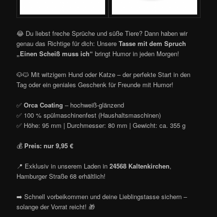
😂 Du liebst freche Sprüche und süße Tiere? Dann haben wir
genau das Richtige für dich: Unsere
Tasse mit dem Spruch
„Einen Scheiß muss ich“
bringt Humor in jeden Morgen!
🐶🐱 Mit witzigem Hund oder Katze – der perfekte Start in den
Tag oder ein geniales Geschenk für Freunde mit Humor!
✅
Orca Coating
– hochweiß-glänzend
✅ 100 % spülmaschinenfest (Haushaltsmaschinen)
✅ Höhe: 95 mm | Durchmesser: 80 mm | Gewicht: ca. 355 g
💰
Preis: nur 9,95 €
📍 Exklusiv in unserem Laden in
24568 Kaltenkirchen
,
Hamburger Straße 68 erhältlich!
➡️ Schnell vorbeikommen und deine Lieblingstasse sichern –
solange der Vorrat reicht! 🎁