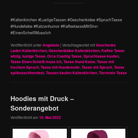
#Kaltenkirchen #LustigeTassen #Geschenkidee #SpruchTasse
#Hundeliebe #Katzenhumor #KaffeetasseMitSinn
#EinenScheißMussIch
Veröffentlicht unter
Angebote
|
Verschlagwortet mit
Geschenke
Laden Kaltenkirchen
,
Geschenkidee Kaltenkirchen
,
Kaffee Tasse
witzig
,
lustige Tasse
,
Orca Coating Tasse
,
Spruchtasse kaufen
,
Tasse Einen Scheiß muss ich
,
Tasse Hund Katze
,
Tasse mit
frechem Spruch
,
Tasse mit Hundemotiv
,
Tasse mit Spruch
,
Tasse
spülmaschinenfest
,
Tassen kaufen Kaltenkirchen
,
Tiermotiv Tasse
Hoodies mit Druck –
Sonderangebot
Veröffentlicht am
10. Mai 2022