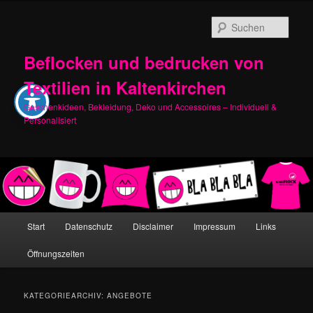
Zum
Zum
primären
sekundären
Such
Inhalt
Inhalt
springen
springen
Beflocken und bedrucken von
Textilien in Kaltenkirchen
Geschenkideen, Bekleidung, Deko und Accessoires – Individuell &
Personalisiert
Hauptmenü
Start
Datenschutz
Disclaimer
Impressum
Links
Öffnungszeiten
KATEGORIEARCHIV:
ANGEBOTE