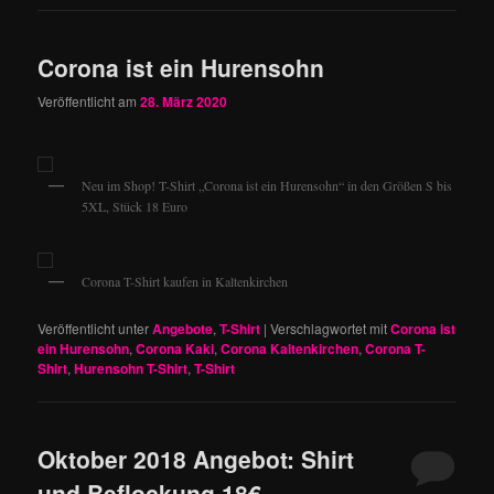
Corona ist ein Hurensohn
Veröffentlicht am
28. März 2020
Neu im Shop! T-Shirt „Corona ist ein Hurensohn“ in den Größen S bis
5XL, Stück 18 Euro
Corona T-Shirt kaufen in Kaltenkirchen
Veröffentlicht unter
Angebote
,
T-Shirt
|
Verschlagwortet mit
Corona ist
ein Hurensohn
,
Corona Kaki
,
Corona Kaltenkirchen
,
Corona T-
Shirt
,
Hurensohn T-Shirt
,
T-Shirt
Oktober 2018 Angebot: Shirt
und Beflockung 18€