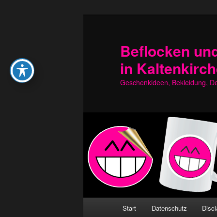
Zum
Zum
primären
sekundären
Inhalt
Inhalt
Beflocken und
springen
springen
in Kaltenkirc
Geschenkideen, Bekleidung, Dek
Hauptmenü
Start
Datenschutz
Discl