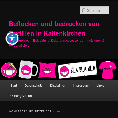
Zum
Zum
primären
sekundären
Such
Inhalt
Inhalt
springen
springen
Beflocken und bedrucken von
Textilien in Kaltenkirchen
Geschenkideen, Bekleidung, Deko und Accessoires – Individuell &
Personalisiert
Hauptmenü
Start
Datenschutz
Disclaimer
Impressum
Links
Öffnungszeiten
MONATSARCHIV:
DEZEMBER 2019