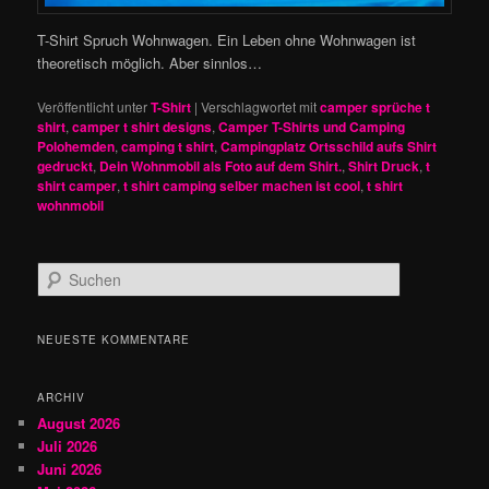
T-Shirt Spruch Wohnwagen. Ein Leben ohne Wohnwagen ist
theoretisch möglich. Aber sinnlos…
Veröffentlicht unter
T-Shirt
|
Verschlagwortet mit
camper sprüche t
shirt
,
camper t shirt designs
,
Camper T-Shirts und Camping
Polohemden
,
camping t shirt
,
Campingplatz Ortsschild aufs Shirt
gedruckt
,
Dein Wohnmobil als Foto auf dem Shirt.
,
Shirt Druck
,
t
shirt camper
,
t shirt camping selber machen ist cool
,
t shirt
wohnmobil
S
u
c
h
NEUESTE KOMMENTARE
e
n
ARCHIV
August 2026
Juli 2026
Juni 2026