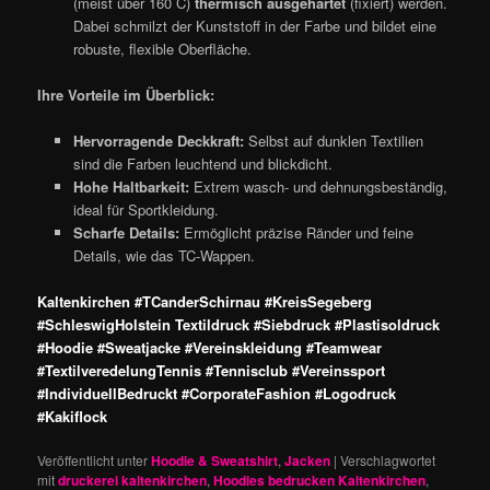
(meist über 160 C)
thermisch ausgehärtet
(fixiert) werden.
Dabei schmilzt der Kunststoff in der Farbe und bildet eine
robuste, flexible Oberfläche.
Ihre Vorteile im Überblick:
Hervorragende Deckkraft:
Selbst auf dunklen Textilien
sind die Farben leuchtend und blickdicht.
Hohe Haltbarkeit:
Extrem wasch- und dehnungsbeständig,
ideal für Sportkleidung.
Scharfe Details:
Ermöglicht präzise Ränder und feine
Details, wie das TC-Wappen.
Kaltenkirchen #TCanderSchirnau #KreisSegeberg
#SchleswigHolstein Textildruck #Siebdruck #Plastisoldruck
#Hoodie #Sweatjacke #Vereinskleidung #Teamwear
#TextilveredelungTennis #Tennisclub #Vereinssport
#IndividuellBedruckt #CorporateFashion #Logodruck
#Kakiflock
Veröffentlicht unter
Hoodie & Sweatshirt
,
Jacken
|
Verschlagwortet
mit
druckerei kaltenkirchen
,
Hoodies bedrucken Kaltenkirchen
,