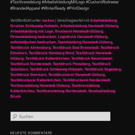
#Textilveredelung #ArbeitskleidungMitLogo #CustomWorkwear
#BrandedApparel #WinterReady #PrintDesign
Veröffentlicht unter
Jacken
|
Verschlagwortet mit
Arbeitskleidung
Drucker Schleswig-Holstein
,
Arbeitskleidung Henstedt-Ulzburg
,
Arbeitskleidung mit Logo
,
Druckerei Henstedt-Ulzburg
,
Firmenkleidung bedrucken
,
Logodruck Henstedt-Ulzburg
,
softshelljacken bedrucken
,
Teamkleidung Henstedt-Ulzburg
,
Textildruck Ahrensburg
,
Textildruck Bad Bramstedt
,
Textildruck
Elmshorn
,
Textildruck Hamburg Nord
,
Textildruck Henstedt-
Ulzburg
,
Textildruck Kaltenkirchen
,
Textildruck Neumünster
,
Textildruck Norderstedt
,
Textildruck Pinneberg
,
Textildruck
Quickborn
,
Textildruck Schleswig-Holstein
,
Textildruck Segeberg
,
Textildruck Stormarn
,
Textildruckerei Henstedt-Ulzburg
,
Textildruckerei Kaltenkirchen
,
Textildruckerei Norderstedt
,
Textilveredelung Henstedt-Ulzburg
,
Textilveredelung
Kaltenkirchen
,
Textilveredelung Norderstedt
,
Vereinskleidung
Druck
S
u
c
h
NEUESTE KOMMENTARE