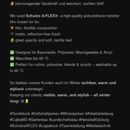
hervorragender Deckkraft und weichem, textilen Griff
We used
Schulze A-FLEX®
, a high-quality polyurethane transfer
film known for its:
thin, flexible composition
matte, reflection-free finish
great opacity and soft, textile feel
Geeignet für Baumwolle, Polyester, Mischgewebe & Acryl
Waschbar bis 60 °C
Perfect for cotton, polyester, blends & acrylic – washable up
to 60 °C
So bleiben unsere Kunden auch im Winter
sichtbar, warm und
stylisch
unterwegs!
Keeping our clients
visible, warm, and stylish – all winter
long!
#Textildruck #Softshelljacken #Winterjacken #Arbeitskleidung
#CujbaMD #Gartenbau #Landschaftsbau #HenstedtUlzburg
#SchulzeAFLEX #Logodruck #Teamkleidung #Werbetechnik