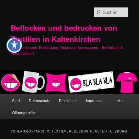
Zum
Zum
primären
sekundären
Such
Inhalt
Inhalt
springen
springen
Beflocken und bedrucken von
Textilien in Kaltenkirchen
Geschenkideen, Bekleidung, Deko und Accessoires – Individuell &
Personalisiert
Hauptmenü
Start
Datenschutz
Disclaimer
Impressum
Links
Öffnungszeiten
SCHLAGWORTARCHIV:
TEXTILVEREDELUNG HENSTEDT-ULZBURG