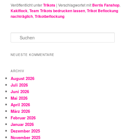
Veröffentlicht unter
Trikots
|
Verschlagwortet mit
Bertis Fanshop
,
Kakiflock
,
Team Trikots bedrucken lassen
,
Trikot Beflockung
nachträglich
,
Trikotbeflockung
S
u
c
h
NEUESTE KOMMENTARE
e
n
ARCHIV
August 2026
Juli 2026
Juni 2026
Mai 2026
April 2026
März 2026
Februar 2026
Januar 2026
Dezember 2025
November 2025