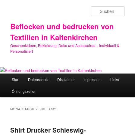
Zum
Zum
primären
sekundären
Such
Inhalt
Inhalt
springen
springen
Beflocken und bedrucken von
Textilien in Kaltenkirchen
Geschenkideen, Bekleidung, Deko und Accessoires – Individuell &
Personalisiert
Hauptmenü
Start
Datenschutz
Disclaimer
Impressum
Links
Öffnungszeiten
MONATSARCHIV:
JULI 2021
Shirt Drucker Schleswig-