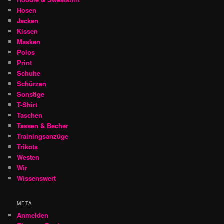
Hosen
Jacken
Kissen
Masken
Polos
Print
Schuhe
Schürzen
Sonstige
T-Shirt
Taschen
Tassen & Becher
Trainingsanzüge
Trikots
Westen
Wir
Wissenswert
META
Anmelden