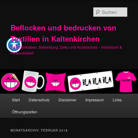
Zum
Zum
primären
sekundären
Such
Inhalt
Inhalt
springen
springen
Beflocken und bedrucken von
Textilien in Kaltenkirchen
Geschenkideen, Bekleidung, Deko und Accessoires – Individuell &
Personalisiert
Hauptmenü
Start
Datenschutz
Disclaimer
Impressum
Links
Öffnungszeiten
MONATSARCHIV:
FEBRUAR 2018