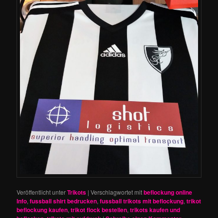
Veröffentlicht unter
Trikots
|
Verschlagwortet mit
beflockung online
Info
,
fussball shirt bedrucken
,
fussball trikots mit beflockung
,
trikot
beflockung kaufen
,
trikot flock bestellen
,
trikots kaufen und