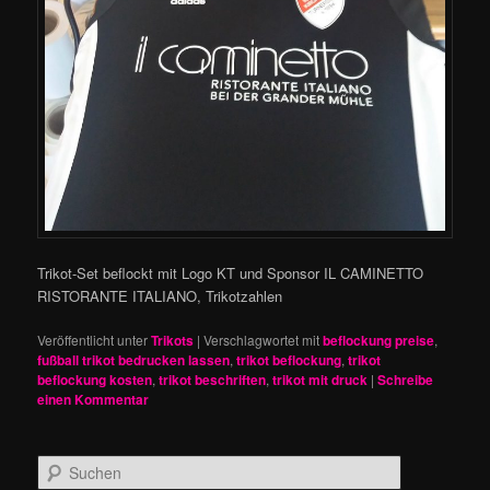
Trikot-Set beflockt mit Logo KT und Sponsor IL CAMINETTO
RISTORANTE ITALIANO, Trikotzahlen
Veröffentlicht unter
Trikots
|
Verschlagwortet mit
beflockung preise
,
fußball trikot bedrucken lassen
,
trikot beflockung
,
trikot
beflockung kosten
,
trikot beschriften
,
trikot mit druck
|
Schreibe
einen Kommentar
S
u