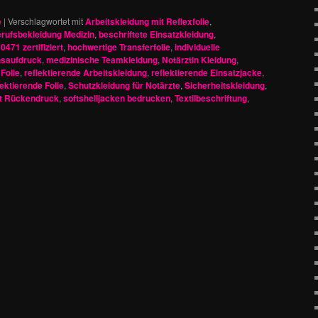
e
|
Verschlagwortet mit
Arbeitskleidung mit Reflexfolie
,
rufsbekleidung Medizin
,
beschriftete Einsatzkleidung
,
0471 zertifiziert
,
hochwertige Transferfolie
,
individuelle
saufdruck
,
medizinische Teamkleidung
,
Notärztin Kleidung
,
Folie
,
reflektierende Arbeitskleidung
,
reflektierende Einsatzjacke
,
lektierende Folie
,
Schutzkleidung für Notärzte
,
Sicherheitskleidung
,
it Rückendruck
,
softshelljacken bedrucken
,
Textilbeschriftung
,