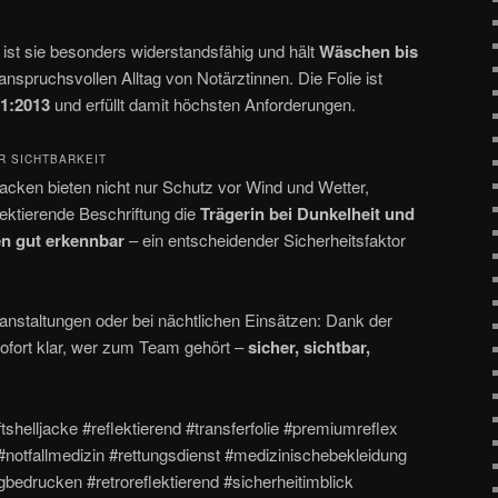
ist sie besonders widerstandsfähig und hält
Wäschen bis
nspruchsvollen Alltag von Notärztinnen. Die Folie ist
71:2013
und erfüllt damit höchsten Anforderungen.
R SICHTBARKEIT
jacken bieten nicht nur Schutz vor Wind und Wetter,
ektierende Beschriftung die
Trägerin bei Dunkelheit und
en gut erkennbar
– ein entscheidender Sicherheitsfaktor
anstaltungen oder bei nächtlichen Einsätzen: Dank der
fort klar, wer zum Team gehört –
sicher, sichtbar,
tshelljacke #reflektierend #transferfolie #premiumreflex
 #notfallmedizin #rettungsdienst #medizinischebekleidung
bedrucken #retroreflektierend #sicherheitimblick