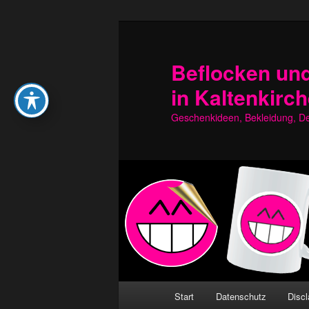
Zum
Zum
primären
sekundären
Inhalt
Inhalt
Beflocken und
springen
springen
in Kaltenkirc
Geschenkideen, Bekleidung, Dek
Hauptmenü
Start
Datenschutz
Discl