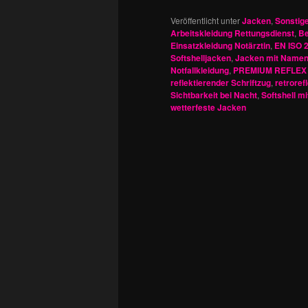
Veröffentlicht unter
Jacken
,
Sonstig
Arbeitskleidung Rettungsdienst
,
Be
Einsatzkleidung Notärztin
,
EN ISO 2
Softshelljacken
,
Jacken mit Namen
Notfallkleidung
,
PREMIUM REFLEX 
reflektierender Schriftzug
,
retroref
Sichtbarkeit bei Nacht
,
Softshell m
wetterfeste Jacken