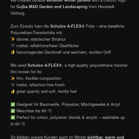
for
Cujba M&D Garden and Landscaping
from Henstedt-
Ulzburg.
Zum Einsatz kam die
Schulze A-FLEX®
Folie – eine bewährte
Polyurethan-Transferfolie mit:
dünner, elastischer Struktur
matter, reflektionsfreier Oberfläche
hervorragender Deckkraft und weichem, textilen Griff
We used
Schulze A-FLEX®
, a high-quality polyurethane transfer
film known for its:
thin, flexible composition
matte, reflection-free finish
great opacity and soft, textile feel
Geeignet für Baumwolle, Polyester, Mischgewebe & Acryl
Waschbar bis 60 °C
Perfect for cotton, polyester, blends & acrylic – washable up
to 60 °C
So bleiben unsere Kunden auch im Winter
sichtbar, warm und