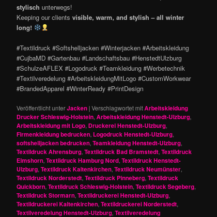
stylisch
unterwegs!
Keeping our clients
visible, warm, and stylish – all winter
long!
#Textildruck #Softshelljacken #Winterjacken #Arbeitskleidung
#CujbaMD #Gartenbau #Landschaftsbau #HenstedtUlzburg
#SchulzeAFLEX #Logodruck #Teamkleidung #Werbetechnik
#Textilveredelung #ArbeitskleidungMitLogo #CustomWorkwear
#BrandedApparel #WinterReady #PrintDesign
Veröffentlicht unter
Jacken
|
Verschlagwortet mit
Arbeitskleidung
Drucker Schleswig-Holstein
,
Arbeitskleidung Henstedt-Ulzburg
,
Arbeitskleidung mit Logo
,
Druckerei Henstedt-Ulzburg
,
Firmenkleidung bedrucken
,
Logodruck Henstedt-Ulzburg
,
softshelljacken bedrucken
,
Teamkleidung Henstedt-Ulzburg
,
Textildruck Ahrensburg
,
Textildruck Bad Bramstedt
,
Textildruck
Elmshorn
,
Textildruck Hamburg Nord
,
Textildruck Henstedt-
Ulzburg
,
Textildruck Kaltenkirchen
,
Textildruck Neumünster
,
Textildruck Norderstedt
,
Textildruck Pinneberg
,
Textildruck
Quickborn
,
Textildruck Schleswig-Holstein
,
Textildruck Segeberg
,
Textildruck Stormarn
,
Textildruckerei Henstedt-Ulzburg
,
Textildruckerei Kaltenkirchen
,
Textildruckerei Norderstedt
,
Textilveredelung Henstedt-Ulzburg
,
Textilveredelung