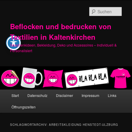
Zum
Zum
primären
sekundären
Such
Inhalt
Inhalt
springen
springen
Beflocken und bedrucken von
Textilien in Kaltenkirchen
Geschenkideen, Bekleidung, Deko und Accessoires – Individuell &
Personalisiert
Hauptmenü
Start
Datenschutz
Disclaimer
Impressum
Links
Öffnungszeiten
SCHLAGWORTARCHIV:
ARBEITSKLEIDUNG HENSTEDT-ULZBURG