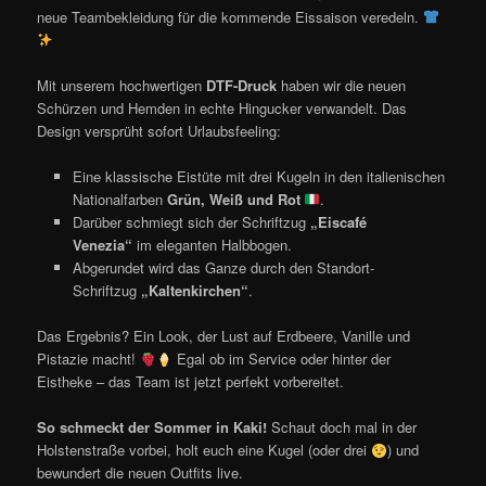
neue Teambekleidung für die kommende Eissaison veredeln.
Mit unserem hochwertigen
DTF-Druck
haben wir die neuen
Schürzen und Hemden in echte Hingucker verwandelt. Das
Design versprüht sofort Urlaubsfeeling:
Eine klassische Eistüte mit drei Kugeln in den italienischen
Nationalfarben
Grün, Weiß und Rot
.
Darüber schmiegt sich der Schriftzug
„Eiscafé
Venezia“
im eleganten Halbbogen.
Abgerundet wird das Ganze durch den Standort-
Schriftzug
„Kaltenkirchen“
.
Das Ergebnis? Ein Look, der Lust auf Erdbeere, Vanille und
Pistazie macht!
Egal ob im Service oder hinter der
Eistheke – das Team ist jetzt perfekt vorbereitet.
So schmeckt der Sommer in Kaki!
Schaut doch mal in der
Holstenstraße vorbei, holt euch eine Kugel (oder drei
) und
bewundert die neuen Outfits live.