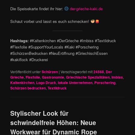
Die Speisekarte findet ihr hier:
der-grieche-kaki.de
Schaut vorbei und lasst es euch schmecken!
Hashtags:
#Kaltenkirchen #DerGrieche #Imbiss #Textildruck
#Flexfolie #SupportYourLocals #Kaki #Porschering
#SchürzenBedrucken #NeuEröffnung #GriechischEssen
#kakiflock #Druckerei
Veröffentlicht unter
Schürzen
|
Verschlagwortet mit
24568
,
Der
Grieche
,
Flexfolie
,
Gastronomie
,
Griechische Spezialitäten
,
Imbiss
,
Kaltenkirchen
,
Logo Druck
,
lokale Unternehmen
,
Porschering
,
Schürzen bedrucken
,
Textildruck
Stylischer Look für
schwindelfreie Höhen: Neue
Workwear für Dynamic Rope