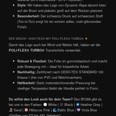
Style:
Wir haben das Logo von
Dynamic Rope
dezent klein
auf der Brust und plakativ groß auf dem Rücken platziert.
Besonderheit:
Der schwarze Druck auf schwarzem Stoff
(Ton-in-Ton) sorgt für ein extrem edles, matt-glänzendes
Finish.
DER DRUCK: HIGH-TECH MIT POLI-FLEX® TURBO®
Damit das Logo auch bei Wind und Wetter hält, haben wir die
POLI-FLEX® TURBO®
Transferfolie verwendet.
Robust & Flexibel:
Die Folie ist gummielastisch und macht
jede Bewegung mit – ideal für körperliche Arbeit.
Nachhaltig:
Zertifiziert nach OEKO-TEX STANDARD 100
Klasse I (frei von PVC und Weichmachern).
Haltbarkeit:
Dank materialschonender Pressung bei
niedriger Temperatur bleibt der Hoodie perfekt in Form.
Du willst den Look auch für dein Team?
Den BY268 gibt es
bei uns in den Farben:
White |
Black |
Heather Grey |
Sand |
Hibiscus Pink |
Baltic Blue |
Viola Blue
(Größen von XS bis 5XL lieferbar!)