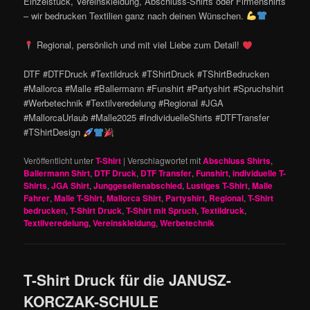
Einzelstück, Vereinskleidung, Abschluss-Shirts oder Firmenshirts
– wir bedrucken Textilien ganz nach deinen Wünschen.
Regional, persönlich und mit viel Liebe zum Detail!
DTF #DTFDruck #Textildruck #TShirtDruck #TShirtBedrucken
#Mallorca #Malle #Ballermann #Funshirt #Partyshirt #Spruchshirt
#Werbetechnik #Textilveredelung #Regional #JGA
#MallorcaUrlaub #Malle2025 #IndividuelleShirts #DTFTransfer
#TShirtDesign
Veröffentlicht unter
T-Shirt
|
Verschlagwortet mit
Abschluss Shirts
,
Ballermann Shirt
,
DTF Druck
,
DTF Transfer
,
Funshirt
,
individuelle T-
Shirts
,
JGA Shirt
,
Junggesellenabschied
,
Lustiges T-Shirt
,
Malle
Fahrer
,
Malle T-Shirt
,
Mallorca Shirt
,
Partyshirt
,
Regional
,
T-Shirt
bedrucken
,
T-Shirt Druck
,
T-Shirt mit Spruch
,
Textildruck
,
Textilveredelung
,
Vereinskleidung
,
Werbetechnik
T-Shirt Druck für die JANUSZ-
KORCZAK-SCHULE