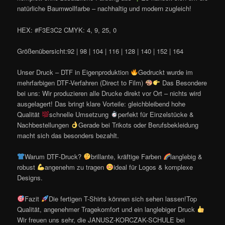
natürliche Baumwollfarbe – nachhaltig und modern zugleich!
HEX: #F3E3C2 CMYK: 4, 9, 25, 0
Größenübersicht:92 | 98 | 104 | 116 | 128 | 140 | 152 | 164
Unser Druck – DTF in Eigenproduktion
Gedruckt wurde im
mehrfarbigen DTF-Verfahren (Direct to Film)
Das Besondere
bei uns: Wir produzieren alle Drucke direkt vor Ort – nichts wird
ausgelagert! Das bringt klare Vorteile: gleichbleibend hohe
Qualität
schnelle Umsetzung
perfekt für Einzelstücke &
Nachbestellungen
Gerade bei Trikots oder Berufsbekleidung
macht sich das besonders bezahlt.
Warum DTF-Druck?
brillante, kräftige Farben
langlebig &
robust
angenehm zu tragen
ideal für Logos & komplexe
Designs.
Fazit
Die fertigen T-Shirts können sich sehen lassen!Top
Qualität, angenehmer Tragekomfort und ein langlebiger Druck
Wir freuen uns sehr, die JANUSZ-KORCZAK-SCHULE bei