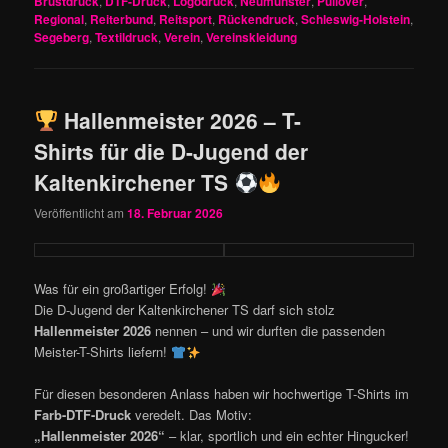
Brustdruck
,
DTF-Druck
,
Logodruck
,
Neumünster
,
Pullover
,
Regional
,
Reiterbund
,
Reitsport
,
Rückendruck
,
Schleswig-Holstein
,
Segeberg
,
Textildruck
,
Verein
,
Vereinskleidung
Hallenmeister 2026 – T-
Shirts für die D-Jugend der
Kaltenkirchener TS
Veröffentlicht am
18. Februar 2026
Was für ein großartiger Erfolg!
Die D-Jugend der Kaltenkirchener TS darf sich stolz
Hallenmeister 2026
nennen – und wir durften die passenden
Meister-T-Shirts liefern!
Für diesen besonderen Anlass haben wir hochwertige T-Shirts im
Farb-DTF-Druck
veredelt. Das Motiv:
„Hallenmeister 2026“
– klar, sportlich und ein echter Hingucker!