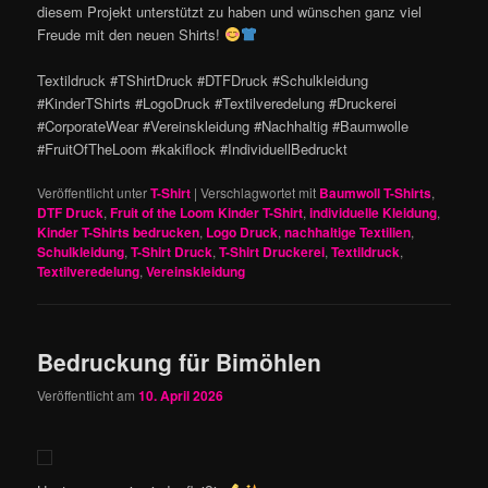
diesem Projekt unterstützt zu haben und wünschen ganz viel
Freude mit den neuen Shirts!
Textildruck #TShirtDruck #DTFDruck #Schulkleidung
#KinderTShirts #LogoDruck #Textilveredelung #Druckerei
#CorporateWear #Vereinskleidung #Nachhaltig #Baumwolle
#FruitOfTheLoom #kakiflock #IndividuellBedruckt
Veröffentlicht unter
T-Shirt
|
Verschlagwortet mit
Baumwoll T-Shirts
,
DTF Druck
,
Fruit of the Loom Kinder T-Shirt
,
individuelle Kleidung
,
Kinder T-Shirts bedrucken
,
Logo Druck
,
nachhaltige Textilien
,
Schulkleidung
,
T-Shirt Druck
,
T-Shirt Druckerei
,
Textildruck
,
Textilveredelung
,
Vereinskleidung
Bedruckung für Bimöhlen
Veröffentlicht am
10. April 2026