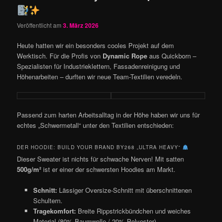
Veröffentlicht am
3. März 2026
Heute hatten wir ein besonders cooles Projekt auf dem
Werktisch. Für die Profis von
Dynamic Rope
aus Quickborn –
Spezialisten für Industrieklettern, Fassadenreinigung und
Höhenarbeiten – durften wir neue Team-Textilien veredeln.
Passend zum harten Arbeitsalltag in der Höhe haben wir uns für
echtes „Schwermetall“ unter den Textilien entschieden:
DER HOODIE: BUILD YOUR BRAND BY268 „ULTRA HEAVY“
Dieser Sweater ist nichts für schwache Nerven! Mit satten
500g/m²
ist er einer der schwersten Hoodies am Markt.
Schnitt:
Lässiger Oversize-Schnitt mit überschnittenen
Schultern.
Tragekomfort:
Breite Rippstrickbündchen und weiches
Material (80% Baumwolle / 20% Polyester).