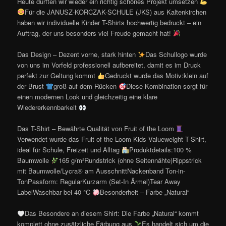
Heute durften wir wieder ein richtig schönes Projekt umsetzen
Für die JANUSZ-KORCZAK-SCHULE (JKS) aus Kaltenkirchen
haben wir individuelle Kinder T-Shirts hochwertig bedruckt – ein
Auftrag, der uns besonders viel Freude gemacht hat!
Das Design – Dezent vorne, stark hinten
Das Schullogo wurde
von uns im Vorfeld professionell aufbereitet, damit es im Druck
perfekt zur Geltung kommt
Gedruckt wurde das Motiv:klein auf
der Brust
groß auf dem Rücken
Diese Kombination sorgt für
einen modernen Look und gleichzeitig eine klare
Wiedererkennbarkeit
Das T-Shirt – Bewährte Qualität von Fruit of the Loom
Verwendet wurde das Fruit of the Loom Kids Valueweight T-Shirt,
ideal für Schule, Freizeit und Alltag
Produktdetails:100 %
Baumwolle
165 g/m²Rundstrick (ohne Seitennähte)Rippstrick
mit Baumwolle/Lycra® am AusschnittNackenband Ton-in-
TonPassform: RegularKurzarm (Set-In Ärmel)Tear Away
LabelWaschbar bei 40 °C
Besonderheit – Farbe „Natural“
Das Besondere an diesem Shirt: Die Farbe „Natural“ kommt
komplett ohne zusätzliche Färbung aus
Es handelt sich um die