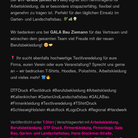
Arbeitskleidung, da er besonders strapazierfähig, flexibel und
angenehm zu tragen ist. Perfekt für den täglichen Einsatz im
Garten- und Landschaftsbau.
Wir bedanken uns bei
GALA Bau Ziemann
für das Vertrauen und
wünschen dem gesamten Team viel Freude mit der neuen
Berufsbekleidung!
Ihr sucht ebenfalls hochwertige Textilveredelung für eure
Firma, euren Verein oder eure Veranstaltung? Sprecht uns gerne
an – wir bedrucken T-Shirts, Hoodies, Poloshirts, Arbeitskleidung
und vieles mehr!
DTFDruck #Textildruck #Berufsbekleidung #Arbeitskleidung
#Kaltenkirchen #GartenUndLandschaftsbau #GALABau
#Firmenkleidung #Textilveredelung #TShirtDruck
#SchleswigHolstein #kakiflock #LogoDruck #Regional #Handwerk
Veröffentlicht unter
T-Shirt
|
Verschlagwortet mit
Arbeitskleidung
,
Berufsbekleidung
,
DTF Druck
,
Firmenkleidung
,
Firmenlogo
,
Gala
Bau
,
Garten- und Landschaftsbau
,
Hans-Stockmar-Straße
,