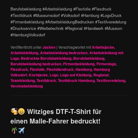
Berufsbekleidung #Arbeitskleidung #Flexfolie #Flexdruck
#Textildruck #Museumsdorf #Volksdorf #Hamburg #LogoDruck
#Firmenbekleidung #ArbeitskleidungBedrucken #Textilveredelung
#Druckservice #Werbetechnik #Regional #Handwerk #Museum
#HamburgVolksdorf
Veröffentlicht unter
Jacken
|
Verschlagwortet mit
Arbeitsjacke
,
Arbeitskleidung
,
Arbeitskleidung bedrucken
,
Arbeitskleidung mit
Logo
,
Bedruckte Berufsbekleidung
,
Berufsbekleidung
,
Berufsbekleidung bedrucken
,
Firmenbekleidung
,
Firmenlogo
,
Flexdruck
,
Flexfolie
,
Flexfoliendruck
,
Hamburg
,
Hamburg
Volksdorf
,
Kochjacke
,
Logo
,
Logo auf Kleidung
,
Regional
,
Teamkleidung
,
Textildruck
,
Textildruck Hamburg
,
Textilveredelung
,
Vereinsbekleidung
Witziges DTF-T-Shirt für
einen Malle-Fahrer bedruckt!