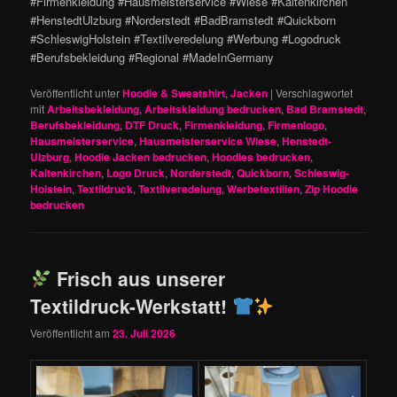
#Firmenkleidung #Hausmeisterservice #Wiese #Kaltenkirchen
#HenstedtUlzburg #Norderstedt #BadBramstedt #Quickborn
#SchleswigHolstein #Textilveredelung #Werbung #Logodruck
#Berufsbekleidung #Regional #MadeInGermany
Veröffentlicht unter
Hoodie & Sweatshirt
,
Jacken
|
Verschlagwortet
mit
Arbeitsbekleidung
,
Arbeitskleidung bedrucken
,
Bad Bramstedt
,
Berufsbekleidung
,
DTF Druck
,
Firmenkleidung
,
Firmenlogo
,
Hausmeisterservice
,
Hausmeisterservice Wiese
,
Henstedt-
Ulzburg
,
Hoodie Jacken bedrucken
,
Hoodies bedrucken
,
Kaltenkirchen
,
Logo Druck
,
Norderstedt
,
Quickborn
,
Schleswig-
Holstein
,
Textildruck
,
Textilveredelung
,
Werbetextilien
,
Zip Hoodie
bedrucken
Frisch aus unserer
Textildruck-Werkstatt!
Veröffentlicht am
23. Juli 2026