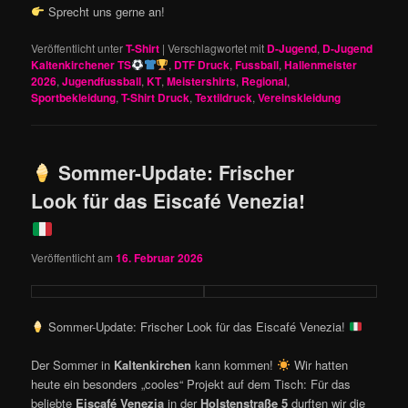
Sprecht uns gerne an!
Veröffentlicht unter
T-Shirt
|
Verschlagwortet mit
D-Jugend
,
D-Jugend
Kaltenkirchener TS
,
DTF Druck
,
Fussball
,
Hallenmeister
2026
,
Jugendfussball
,
KT
,
Meistershirts
,
Regional
,
Sportbekleidung
,
T-Shirt Druck
,
Textildruck
,
Vereinskleidung
Sommer-Update: Frischer
Look für das Eiscafé Venezia!
Veröffentlicht am
16. Februar 2026
Sommer-Update: Frischer Look für das Eiscafé Venezia!
Der Sommer in
Kaltenkirchen
kann kommen!
Wir hatten
heute ein besonders „cooles“ Projekt auf dem Tisch: Für das
beliebte
Eiscafé Venezia
in der
Holstenstraße 5
durften wir die