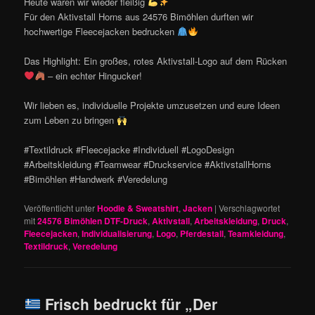
Heute waren wir wieder fleißig
Für den Aktivstall Horns aus 24576 Bimöhlen durften wir
hochwertige Fleecejacken bedrucken
Das Highlight: Ein großes, rotes Aktivstall-Logo auf dem Rücken
– ein echter Hingucker!
Wir lieben es, individuelle Projekte umzusetzen und eure Ideen
zum Leben zu bringen
#Textildruck #Fleecejacke #Individuell #LogoDesign
#Arbeitskleidung #Teamwear #Druckservice #AktivstallHorns
#Bimöhlen #Handwerk #Veredelung
Veröffentlicht unter
Hoodie & Sweatshirt
,
Jacken
|
Verschlagwortet
mit
24576 Bimöhlen DTF-Druck
,
Aktivstall
,
Arbeitskleidung
,
Druck
,
Fleecejacken
,
Individualisierung
,
Logo
,
Pferdestall
,
Teamkleidung
,
Textildruck
,
Veredelung
Frisch bedruckt für „Der