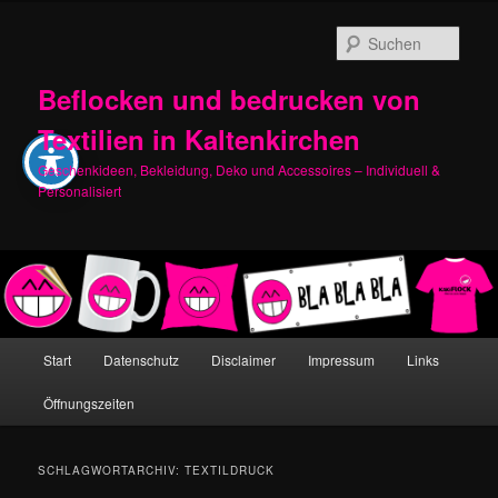
Zum
Zum
primären
sekundären
Such
Inhalt
Inhalt
springen
springen
Beflocken und bedrucken von
Textilien in Kaltenkirchen
Geschenkideen, Bekleidung, Deko und Accessoires – Individuell &
Personalisiert
Hauptmenü
Start
Datenschutz
Disclaimer
Impressum
Links
Öffnungszeiten
SCHLAGWORTARCHIV:
TEXTILDRUCK