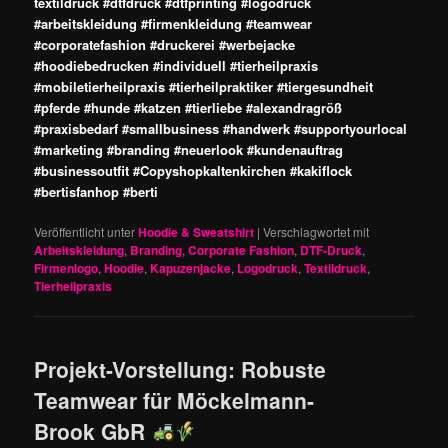
textildruck #dtfdruck #dtfprinting #logodruck
#arbeitskleidung #firmenkleidung #teamwear
#corporatefashion #druckerei #werbejacke
#hoodiebedrucken #individuell #tierheilpraxis
#mobiletierheilpraxis #tierheilpraktiker #tiergesundheit
#pferde #hunde #katzen #tierliebe #alexandragröß
#praxisbedarf #smallbusiness #handwerk #supportyourlocal
#marketing #branding #neuerlook #kundenauftrag
#businessoutfit #Copyshopkaltenkirchen #kakiflock
#bertisfanhop #berti
Veröffentlicht unter
Hoodie & Sweatshirt
|
Verschlagwortet mit
Arbeitskleidung
,
Branding
,
Corporate Fashion
,
DTF-Druck
,
Firmenlogo
,
Hoodie
,
Kapuzenjacke
,
Logodruck
,
Textildruck
,
Tierheilpraxis
Projekt-Vorstellung: Robuste
Teamwear für Möckelmann-
Brook GbR