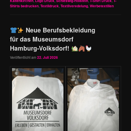
Kaltenkirchen
,
Logo Druck
,
Schleswig-Holstein
,
T-Shirt Druck
,
T-
Shirts bedrucken
,
Textildruck
,
Textilveredelung
,
Werbetextilien
Neue Berufsbekleidung
für das Museumsdorf
Hamburg-Volksdorf!
Veröffentlicht am
22. Juli 2026