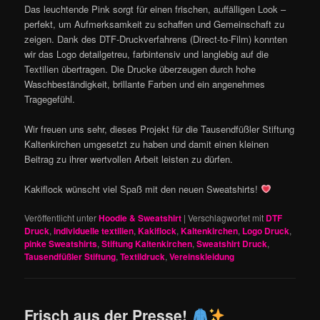
Das leuchtende Pink sorgt für einen frischen, auffälligen Look –
perfekt, um Aufmerksamkeit zu schaffen und Gemeinschaft zu
zeigen. Dank des DTF-Druckverfahrens (Direct-to-Film) konnten
wir das Logo detailgetreu, farbintensiv und langlebig auf die
Textilien übertragen. Die Drucke überzeugen durch hohe
Waschbeständigkeit, brillante Farben und ein angenehmes
Tragegefühl.
Wir freuen uns sehr, dieses Projekt für die Tausendfüßler Stiftung
Kaltenkirchen umgesetzt zu haben und damit einen kleinen
Beitrag zu ihrer wertvollen Arbeit leisten zu dürfen.
Kakiflock wünscht viel Spaß mit den neuen Sweatshirts!
Veröffentlicht unter
Hoodie & Sweatshirt
|
Verschlagwortet mit
DTF
Druck
,
individuelle textilien
,
Kakiflock
,
Kaltenkirchen
,
Logo Druck
,
pinke Sweatshirts
,
Stiftung Kaltenkirchen
,
Sweatshirt Druck
,
Tausendfüßler Stiftung
,
Textildruck
,
Vereinskleidung
Frisch aus der Presse!