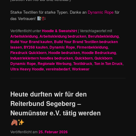
Starke Textilien für starke Typen. Danke an
Dynamic Rope
für
das Vertrauen!
Veröffentlicht unter
Hoodie & Sweatshirt
|
Verschlagwortet mit
Arbeitskleidung
,
Arbeitskleidung bedrucken
,
Berufsbekleidung
,
Build Your Brand kaufen
,
Build Your Brand Textilien bedrucken
lassen
,
BY268 kaufen
,
Dynamic Rope
,
Firmenbekleidung
,
Flexdruck Quickborn
,
Hoodie bedrucken
,
Hoodie Bedruckung
,
Industrieklettern hoodies bedrucken
,
Quickborn
,
Quickborn
Dynamic Rope
,
Regionale Werbung
,
Textildruck
,
Ton in Ton Druck
,
Ultra Heavy Hoodie
,
vereinsbedarf
,
Workwear
Heute durften wir für den
Reiterbund Segeberg –
Neumünster e.V. tätig werden
Veröffentlicht am
25. Februar 2026