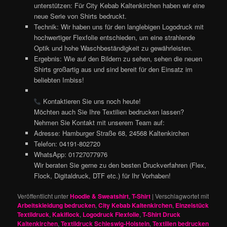
unterstützen: Für City Kebab Kaltenkirchen haben wir eine
neue Serie von Shirts bedruckt.
Technik: Wir haben uns für den langlebigen Logodruck mit
hochwertiger Flexfolie entschieden, um eine strahlende
Optik und hohe Waschbeständigkeit zu gewährleisten.
Ergebnis: Wie auf den Bildern zu sehen, sehen die neuen
Shirts großartig aus und sind bereit für den Einsatz im
beliebten Imbiss!
Kontaktieren Sie uns noch heute!
Möchten auch Sie Ihre Textilien bedrucken lassen?
Nehmen Sie Kontakt mit unserem Team auf:
Adresse: Hamburger Straße 68, 24568 Kaltenkirchen
Telefon: 04191-802720
WhatsApp: 01727077976
Wir beraten Sie gerne zu den besten Druckverfahren (Flex,
Flock, Digitaldruck, DTF etc.) für Ihr Vorhaben!
Veröffentlicht unter
Hoodie & Sweatshirt
,
T-Shirt
|
Verschlagwortet mit
Arbeitskleidung bedrucken
,
City Kebab Kaltenkirchen
,
Einzelstück
Textildruck
,
Kakiflock
,
Logodruck Flexfolie
,
T-Shirt Druck
Kaltenkirchen
,
Textildruck Schleswig-Holstein
,
Textilien bedrucken