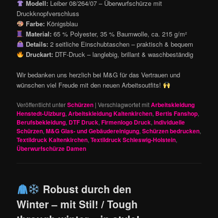
Modell:
Leiber 08/264/07 – Überwurfschürze mit
Druckknopfverschluss
Farbe:
Königsblau
Material:
65 % Polyester, 35 % Baumwolle, ca. 215 g/m²
Details:
2 seitliche Einschubtaschen – praktisch & bequem
Druckart:
DTF-Druck – langlebig, brillant & waschbeständig
Wir bedanken uns herzlich bei M&G für das Vertrauen und
wünschen viel Freude mit den neuen Arbeitsoutfits!
Veröffentlicht unter
Schürzen
|
Verschlagwortet mit
Arbeitskleidung
Henstedt-Ulzburg
,
Arbeitskleidung Kaltenkirchen
,
Bertis Fanshop
,
Berufsbekleidung
,
DTF Druck
,
Firmenlogo Druck
,
individuelle
Schürzen
,
M&G Glas- und Gebäudereinigung
,
Schürzen bedrucken
,
Textildruck Kaltenkirchen
,
Textildruck Schleswig-Holstein
,
Überwurfschürze Damen
Robust durch den
Winter – mit Stil! / Tough