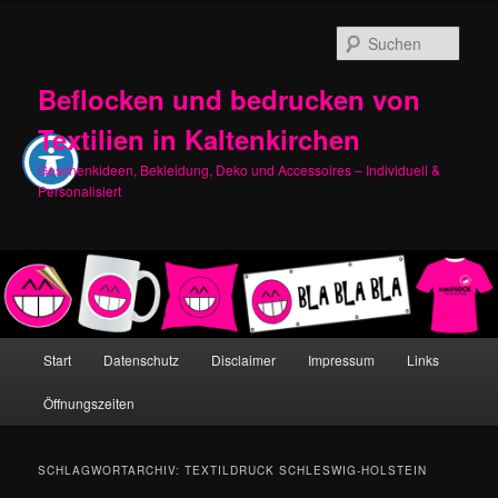
Zum
Zum
primären
sekundären
Such
Inhalt
Inhalt
springen
springen
Beflocken und bedrucken von
Textilien in Kaltenkirchen
Geschenkideen, Bekleidung, Deko und Accessoires – Individuell &
Personalisiert
Hauptmenü
Start
Datenschutz
Disclaimer
Impressum
Links
Öffnungszeiten
SCHLAGWORTARCHIV:
TEXTILDRUCK SCHLESWIG-HOLSTEIN