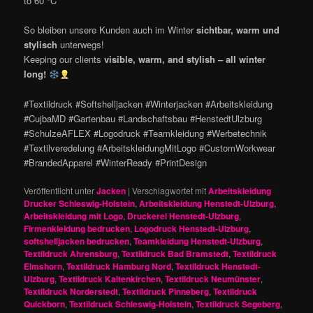
to 60 °C
So bleiben unsere Kunden auch im Winter
sichtbar, warm und
stylisch
unterwegs!
Keeping our clients
visible, warm, and stylish – all winter
long!
#Textildruck #Softshelljacken #Winterjacken #Arbeitskleidung
#CujbaMD #Gartenbau #Landschaftsbau #HenstedtUlzburg
#SchulzeAFLEX #Logodruck #Teamkleidung #Werbetechnik
#Textilveredelung #ArbeitskleidungMitLogo #CustomWorkwear
#BrandedApparel #WinterReady #PrintDesign
Veröffentlicht unter
Jacken
|
Verschlagwortet mit
Arbeitskleidung
Drucker Schleswig-Holstein
,
Arbeitskleidung Henstedt-Ulzburg
,
Arbeitskleidung mit Logo
,
Druckerei Henstedt-Ulzburg
,
Firmenkleidung bedrucken
,
Logodruck Henstedt-Ulzburg
,
softshelljacken bedrucken
,
Teamkleidung Henstedt-Ulzburg
,
Textildruck Ahrensburg
,
Textildruck Bad Bramstedt
,
Textildruck
Elmshorn
,
Textildruck Hamburg Nord
,
Textildruck Henstedt-
Ulzburg
,
Textildruck Kaltenkirchen
,
Textildruck Neumünster
,
Textildruck Norderstedt
,
Textildruck Pinneberg
,
Textildruck
Quickborn
,
Textildruck Schleswig-Holstein
,
Textildruck Segeberg
,