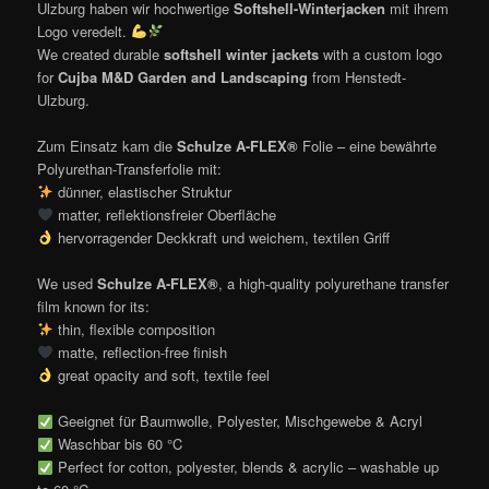
Ulzburg haben wir hochwertige
Softshell-Winterjacken
mit ihrem
Logo veredelt.
We created durable
softshell winter jackets
with a custom logo
for
Cujba M&D Garden and Landscaping
from Henstedt-
Ulzburg.
Zum Einsatz kam die
Schulze A-FLEX®
Folie – eine bewährte
Polyurethan-Transferfolie mit:
dünner, elastischer Struktur
matter, reflektionsfreier Oberfläche
hervorragender Deckkraft und weichem, textilen Griff
We used
Schulze A-FLEX®
, a high-quality polyurethane transfer
film known for its:
thin, flexible composition
matte, reflection-free finish
great opacity and soft, textile feel
Geeignet für Baumwolle, Polyester, Mischgewebe & Acryl
Waschbar bis 60 °C
Perfect for cotton, polyester, blends & acrylic – washable up