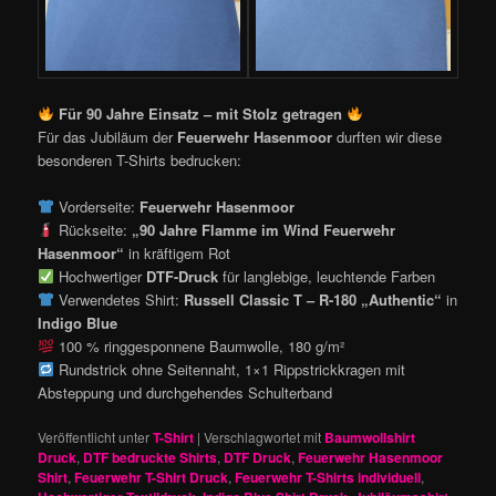
Für 90 Jahre Einsatz – mit Stolz getragen
Für das Jubiläum der
Feuerwehr Hasenmoor
durften wir diese
besonderen T-Shirts bedrucken:
Vorderseite:
Feuerwehr Hasenmoor
Rückseite:
„90 Jahre Flamme im Wind Feuerwehr
Hasenmoor“
in kräftigem Rot
Hochwertiger
DTF-Druck
für langlebige, leuchtende Farben
Verwendetes Shirt:
Russell Classic T – R-180 „Authentic“
in
Indigo Blue
100 % ringgesponnene Baumwolle, 180 g/m²
Rundstrick ohne Seitennaht, 1×1 Rippstrickkragen mit
Absteppung und durchgehendes Schulterband
Veröffentlicht unter
T-Shirt
|
Verschlagwortet mit
Baumwollshirt
Druck
,
DTF bedruckte Shirts
,
DTF Druck
,
Feuerwehr Hasenmoor
Shirt
,
Feuerwehr T-Shirt Druck
,
Feuerwehr T-Shirts individuell
,