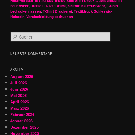
Hochwertiger Textildruck
,
Indigo Blue Shirt Druck
,
Jubiläumsshirt
Feuerwehr
,
Russell R-180 Druck
,
Shirtdruck Feuerwehr
,
T-Shirt
bedrucken lassen
,
T-Shirt Druckerei
,
Textildruck Schleswig-
Holstein
,
Vereinskleidung bedrucken
S
u
c
h
NEUESTE KOMMENTARE
e
n
ARCHIV
August 2026
Juli 2026
Juni 2026
Mai 2026
April 2026
März 2026
Februar 2026
Januar 2026
Dezember 2025
November 2025