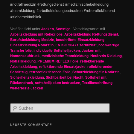
#notfallmedizin #rettungsdienst #medizinischebekleidung
#teamkleidung #arbeitskleidungbedrucken #retroreflektierend
#sicherheitimblick
Veröffentlicht unter
Jacken
,
Sonstige
|
Verschlagwortet mit
Arbeitskleidung mit Reflexfolie
,
Arbeitskleidung Rettungsdienst
,
Berufsbekleidung Medizin
,
beschriftete Einsatzkleidung
,
Einsatzkleidung Notärztin
,
EN ISO 20471 zertifiziert
,
hochwertige
Transferfolie
,
individuelle Softshelljacken
,
Jacken mit
Namensaufdruck
,
medizinische Teamkleidung
,
Notärztin Kleidung
,
Notfallkleidung
,
PREMIUM REFLEX Folie
,
reflektierende
Arbeitskleidung
,
reflektierende Einsatzjacke
,
reflektierender
Schriftzug
,
retroreflektierende Folie
,
Schutzkleidung für Notärzte
,
Sicherheitskleidung
,
Sichtbarkeit bei Nacht
,
Softshell mit
Rückendruck
,
softshelljacken bedrucken
,
Textilbeschriftung
,
wetterfeste Jacken
S
u
c
h
NEUESTE KOMMENTARE
e