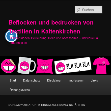
Zum
Zum
primären
sekundären
Such
Inhalt
Inhalt
springen
springen
Beflocken und bedrucken von
Textilien in Kaltenkirchen
Geschenkideen, Bekleidung, Deko und Accessoires – Individuell &
Personalisiert
Hauptmenü
Start
Datenschutz
Disclaimer
Impressum
Links
Öffnungszeiten
SCHLAGWORTARCHIV:
EINSATZKLEIDUNG NOTÄRZTIN