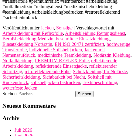
#transferfolie #premiumreflex #sichtbarkeit #arbeitskleidung
#notfallmedizin #rettungsdienst #medizinischebekleidung
#teamkleidung #arbeitskleidungbedrucken #retroreflektierend
#sicherheitimblick
Veröffentlicht unter
Jacken
,
Sonstige
|
Verschlagwortet mit
Arbeitskleidung mit Reflexfolie
,
Arbeitskleidung Rettungsdienst
,
Berufsbekleidung Medizin
,
beschriftete Einsatzkleidung
,
Einsatzkleidung Notärztin
,
EN ISO 20471 zertifiziert
,
hochwertige
Transferfolie
,
individuelle Softshelljacken
,
Jacken mit
Namensaufdruck
,
medizinische Teamkleidung
,
Notärztin Kleidung
,
Notfallkleidung
,
PREMIUM REFLEX Folie
,
reflektierende
Arbeitskleidung
,
reflektierende Einsatzjacke
,
reflektierender
Schriftzug
,
retroreflektierende Folie
,
Schutzkleidung für Notärzte
,
Sicherheitskleidung
,
Sichtbarkeit bei Nacht
,
Softshell mit
Rückendruck
,
softshelljacken bedrucken
,
Textilbeschriftung
,
wetterfeste Jacken
Suchen
Neueste Kommentare
Archiv
Juli 2026
Juni 2026