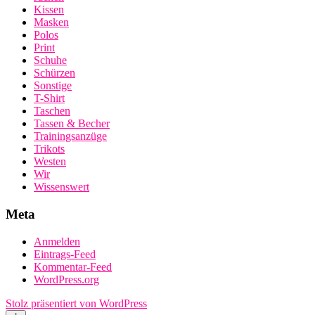
Kissen
Masken
Polos
Print
Schuhe
Schürzen
Sonstige
T-Shirt
Taschen
Tassen & Becher
Trainingsanzüge
Trikots
Westen
Wir
Wissenswert
Meta
Anmelden
Eintrags-Feed
Kommentar-Feed
WordPress.org
Stolz präsentiert von WordPress