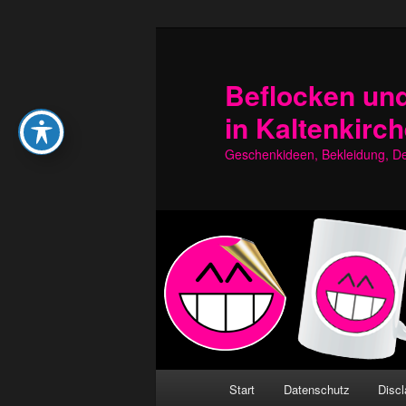
Zum
Zum
primären
sekundären
Inhalt
Inhalt
Beflocken und
springen
springen
in Kaltenkirc
Geschenkideen, Bekleidung, Dek
Hauptmenü
Start
Datenschutz
Discl