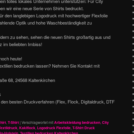
ein tolles lokales Unternehmen unterstützen: Für City
n wir eine neue Serie von Shirts bedruckt.
ür den langlebigen Logodruck mit hochwertiger Flexfolie
rahlende Optik und hohe Waschbeständigkeit zu
ldern zu sehen, sehen die neuen Shirts großartig aus und
tz im beliebten Imbiss!
noch heute!
extilien bedrucken lassen? Nehmen Sie Kontakt mit
ße 68, 24568 Kaltenkirchen
6
 den besten Druckverfahren (Flex, Flock, Digitaldruck, DTF
hirt
,
T-Shirt
|
Verschlagwortet mit
Arbeitskleidung bedrucken
,
City
Textildruck
,
Kakiflock
,
Logodruck Flexfolie
,
T-Shirt Druck
ig-Holstein
,
Textilien bedrucken Kaltenkirchen