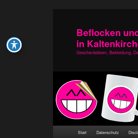
Zum
Zum
primären
sekundären
Inhalt
Inhalt
Beflocken und
springen
springen
in Kaltenkirc
Geschenkideen, Bekleidung, Dek
Hauptmenü
Start
Datenschutz
Discl