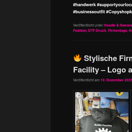
#handwerk #supportyourloca
#businessoutfit #Copyshopka
Veröffentlicht unter
Hoodie & Sweats
Fashion
,
DTF-Druck
,
Firmenlogo
,
H
Stylische Fir
Facility – Logo
Veröffentlicht am
10. Dezember 202