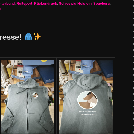
iterbund
,
Reitsport
,
Rückendruck
,
Schleswig-Holstein
,
Segeberg
,
g
Presse!