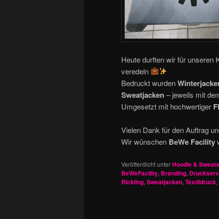
Heute durften wir für unseren
veredeln
Bedruckt wurden
Winterjack
Sweatjacken
– jeweils mit d
Umgesetzt mit hochwertiger
F
Vielen Dank für den Auftrag u
Wir wünschen
BeWe Facility
w
Veröffentlicht unter
Hoodie & Sweats
BeWeFacility
,
Branding
,
Druckserv
Rickling
,
Sweatjacken
,
Textildruck
,