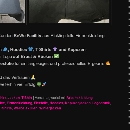
 Kunden
BeWe Facility
aus Rickling tolle Firmenkleidung
en
, Hoodies
, T-Shirts
und Kapuzen-
em Logo
auf Brust & Rücken
lexfolie
für ein langlebiges und professionelles Ergebnis
nd das Vertrauen
eiterhin viel Erfolg
hirt
,
Jacken
,
T-Shirt
|
Verschlagwortet mit
Arbeitskleidung
,
ice
,
Firmenkleidung
,
Flexfolie
,
Hoodies
,
Kapuzenjacken
,
Logodruck
,
TShirts
,
Werbetextilien
,
Winterjacken