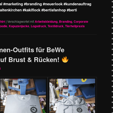
l #marketing #branding #neuerlook #kundenauftrag
ltenkirchen #kakiflock #bertisfanhop #berti
hirt
|
Verschlagwortet mit
Arbeitskleidung
,
Branding
,
Corporate
oodie
,
Kapuzenjacke
,
Logodruck
,
Textildruck
,
Tierheilpraxis
men-Outfits für BeWe
 auf Brust & Rücken!
5