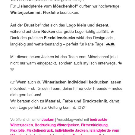
Für
„Islandpferde vom Möschenhof“
durften wir hochwertige
Winterjacken mit Flexfolie
bedrucken.
Auf der
Brust
befindet sich das
Logo klein und dezent
,
während auf dem
Rücken
das große Logo richtig auffällt. 🔥
Dank des präzisen
Flexfoliendrucks
wirkt das Design edel,
langlebig und wetterbeständig – perfekt für kalte Tage! 🌧️🌨️
Mit diesen neuen Jacken ist das Team vom Möschenhof jetzt
nicht nur warm eingepackt, sondern auch stylisch unterwegs. 🐎
💚
👉 Wenn auch du
Winterjacken individuell bedrucken
lassen
möchtest – ob für dein Team, deine Firma oder Freunde – melde
dich gern bei uns!
Wir beraten dich zu
Material, Farbe und Drucktechnik
, damit
dein Logo perfekt zur Geltung kommt. 🎨👕
Veröffentlicht unter
Jacken
|
Verschlagwortet mit
bedruckte
Winterjacken
,
Bedruckung Winterjacken
,
Firmenkleidung
,
Flexfolie
,
Flexfoliendruck
,
individuelle Jacken
,
Islandpferde vom