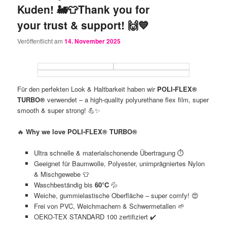
Kuden! 🚂👕Thank you for
your trust & support! 🙌💙
Veröffentlicht am
14. November 2025
Für den perfekten Look & Haltbarkeit haben wir
POLI-FLEX®
TURBO®
verwendet – a high-quality polyurethane flex film, super
smooth & super strong! 💪✨
🔥
Why we love POLI-FLEX® TURBO®
Ultra schnelle & materialschonende Übertragung ⏱️
Geeignet für Baumwolle, Polyester, unimprägniertes Nylon
& Mischgewebe 👕
Waschbeständig bis
60°C
💦
Weiche, gummielastische Oberfläche – super comfy! 😍
Frei von PVC, Weichmachern & Schwermetallen 🌱
OEKO-TEX STANDARD 100 zertifiziert ✔️