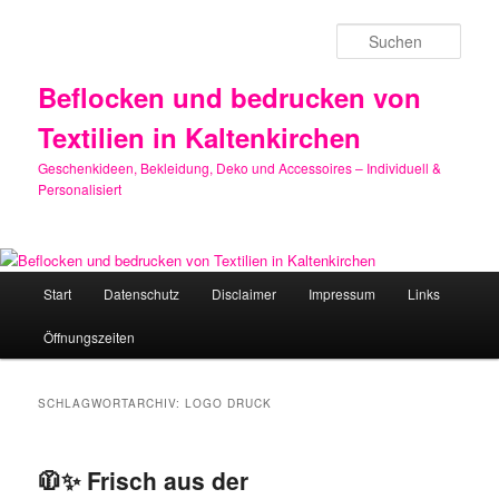
Zum
Zum
primären
sekundären
Such
Inhalt
Inhalt
springen
springen
Beflocken und bedrucken von
Textilien in Kaltenkirchen
Geschenkideen, Bekleidung, Deko und Accessoires – Individuell &
Personalisiert
Hauptmenü
Start
Datenschutz
Disclaimer
Impressum
Links
Öffnungszeiten
SCHLAGWORTARCHIV:
LOGO DRUCK
🧥✨ Frisch aus der