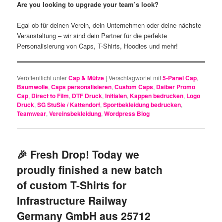
Are you looking to upgrade your team’s look?
Egal ob für deinen Verein, dein Unternehmen oder deine nächste
Veranstaltung – wir sind dein Partner für die perfekte
Personalisierung von Caps, T-Shirts, Hoodies und mehr!
Veröffentlicht unter
Cap & Mütze
|
Verschlagwortet mit
5-Panel Cap
,
Baumwolle
,
Caps personalisieren
,
Custom Caps
,
Daiber Promo
Cap
,
Direct to Film
,
DTF Druck
,
Initialen
,
Kappen bedrucken
,
Logo
Druck
,
SG StuSie / Kattendorf
,
Sportbekleidung bedrucken
,
Teamwear
,
Vereinsbekleidung
,
Wordpress Blog
🎉 Fresh Drop! Today we
proudly finished a new batch
of custom T-Shirts for
Infrastructure Railway
Germany GmbH aus 25712