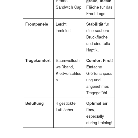
Promo
große, ideale
Sandwich Cap
Fläche
für das
Front-Logo.
Frontpanele
Leicht
Stabilität
für
laminiert
eine saubere
Druckfläche
und eine tolle
Haptik.
Tragekomfort
Baumwollsch
Comfort First!
weißband,
Einfache
Klettverschlus
Größenanpass
s
ung und
angenehmes
Tragegefühl.
Belüftung
4 gestickte
Optimal air
Luftlöcher
flow
,
especially
during training!