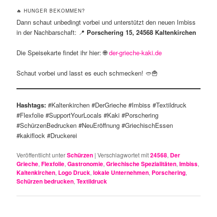
🔥 HUNGER BEKOMMEN?
Dann schaut unbedingt vorbei und unterstützt den neuen Imbiss
in der Nachbarschaft: 📍
Porschering 15, 24568 Kaltenkirchen
Die Speisekarte findet ihr hier: 🌐
der-grieche-kaki.de
Schaut vorbei und lasst es euch schmecken! 🥙🍟
Hashtags:
#Kaltenkirchen #DerGrieche #Imbiss #Textildruck
#Flexfolie #SupportYourLocals #Kaki #Porschering
#SchürzenBedrucken #NeuEröffnung #GriechischEssen
#kakiflock #Druckerei
Veröffentlicht unter
Schürzen
|
Verschlagwortet mit
24568
,
Der
Grieche
,
Flexfolie
,
Gastronomie
,
Griechische Spezialitäten
,
Imbiss
,
Kaltenkirchen
,
Logo Druck
,
lokale Unternehmen
,
Porschering
,
Schürzen bedrucken
,
Textildruck