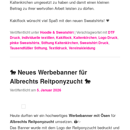
Kaltenkirchen umgesetzt zu haben und damit einen kleinen
Beitrag zu ihrer wertvollen Arbeit leisten zu dürfen.
Kakiflock wünscht viel Spaß mit den neuen Sweatshirts! 💗
Veröffentlicht unter
Hoodie & Sweatshirt
|
Verschlagwortet mit
DTF
Druck
,
individuelle textilien
,
Kakiflock
,
Kaltenkirchen
,
Logo Druck
,
pinke Sweatshirts
,
Stiftung Kaltenkirchen
,
Sweatshirt Druck
,
Tausendfüßler Stiftung
,
Textildruck
,
Vereinskleidung
🐎 Neues Werbebanner für
Albrechts Reitponyzucht 🐎
Veröffentlicht am
5. Januar 2026
Heute durften wir ein hochwertiges
Werbebanner mit Ösen
für
Albrechts Reitponyzucht
umsetzen. 🖨️✨
Das Banner wurde mit dem Logo der Reitponyzucht bedruckt und