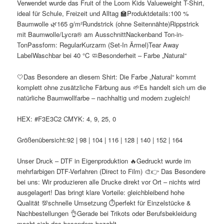
Verwendet wurde das Fruit of the Loom Kids Valueweight T-Shirt,
ideal für Schule, Freizeit und Alltag 🏫Produktdetails:100 %
Baumwolle 🌿165 g/m²Rundstrick (ohne Seitennähte)Rippstrick
mit Baumwolle/Lycra® am AusschnittNackenband Ton-in-
TonPassform: RegularKurzarm (Set-In Ärmel)Tear Away
LabelWaschbar bei 40 °C 🧼Besonderheit – Farbe „Natural“
🤍Das Besondere an diesem Shirt: Die Farbe „Natural“ kommt
komplett ohne zusätzliche Färbung aus 🌱Es handelt sich um die
natürliche Baumwollfarbe – nachhaltig und modern zugleich!
HEX: #F3E3C2 CMYK: 4, 9, 25, 0
Größenübersicht:92 | 98 | 104 | 116 | 128 | 140 | 152 | 164
Unser Druck – DTF in Eigenproduktion 🔥Gedruckt wurde im
mehrfarbigen DTF-Verfahren (Direct to Film) 🎨👉 Das Besondere
bei uns: Wir produzieren alle Drucke direkt vor Ort – nichts wird
ausgelagert! Das bringt klare Vorteile: gleichbleibend hohe
Qualität 💯schnelle Umsetzung ⏱️perfekt für Einzelstücke &
Nachbestellungen 👌Gerade bei Trikots oder Berufsbekleidung
macht sich das besonders bezahlt.