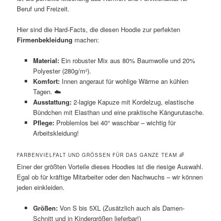
Beruf und Freizeit.
Hier sind die Hard-Facts, die diesen Hoodie zur perfekten
Firmenbekleidung
machen:
Material:
Ein robuster Mix aus 80% Baumwolle und 20%
Polyester (280g/m²).
Komfort:
Innen angeraut für wohlige Wärme an kühlen
Tagen. ☁️
Ausstattung:
2-lagige Kapuze mit Kordelzug, elastische
Bündchen mit Elasthan und eine praktische Kängurutasche.
Pflege:
Problemlos bei 40° waschbar – wichtig für
Arbeitskleidung!
FARBENVIELFALT UND GRÖSSEN FÜR DAS GANZE TEAM 🌈
Einer der größten Vorteile dieses Hoodies ist die riesige Auswahl.
Egal ob für kräftige Mitarbeiter oder den Nachwuchs – wir können
jeden einkleiden.
Größen:
Von S bis 5XL (Zusätzlich auch als Damen-
Schnitt und in Kindergrößen lieferbar!)