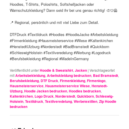
Hoodies, T-Shirts, Poloshirts, Softshelljacken oder
Warnschutzkleidung? Dann seid ihr bei uns genau richtig! 🎨👕🦺
📍 Regional, persönlich und mit viel Liebe zum Detail.
DTFDruck #Textildruck #Hoodies #HoodieJacke #Arbeitskleidung
#Firmenkleidung #Hausmeisterservice #Wiese #Kaltenkirchen
#HenstedtUlzburg #Norderstedt #BadBramstedt #Quickborn
#SchleswigHolstein #Textilveredelung #Werbung #Logodruck
#Berufsbekleidung #Regional #MadeInGermany
Veröffentlicht unter
Hoodie & Sweatshirt
,
Jacken
|
Verschlagwortet
mit
Arbeitsbekleidung
,
Arbeitskleidung bedrucken
,
Bad Bramstedt
,
Berufsbekleidung
,
DTF Druck
,
Firmenkleidung
,
Firmenlogo
,
Hausmeisterservice
,
Hausmeisterservice Wiese
,
Henstedt-
Ulzburg
,
Hoodie Jacken bedrucken
,
Hoodies bedrucken
,
Kaltenkirchen
,
Logo Druck
,
Norderstedt
,
Quickborn
,
Schleswig-
Holstein
,
Textildruck
,
Textilveredelung
,
Werbetextilien
,
Zip Hoodie
bedrucken