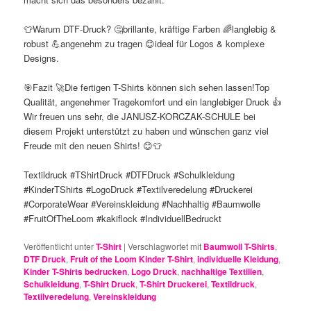
👕Warum DTF-Druck? 🤔brillante, kräftige Farben 🌈langlebig &
robust 💪angenehm zu tragen 😊ideal für Logos & komplexe
Designs.
🎯Fazit 🚀Die fertigen T-Shirts können sich sehen lassen!Top
Qualität, angenehmer Tragekomfort und ein langlebiger Druck 👍
Wir freuen uns sehr, die JANUSZ-KORCZAK-SCHULE bei
diesem Projekt unterstützt zu haben und wünschen ganz viel
Freude mit den neuen Shirts! 😊👕
Textildruck #TShirtDruck #DTFDruck #Schulkleidung
#KinderTShirts #LogoDruck #Textilveredelung #Druckerei
#CorporateWear #Vereinskleidung #Nachhaltig #Baumwolle
#FruitOfTheLoom #kakiflock #IndividuellBedruckt
Veröffentlicht unter
T-Shirt
|
Verschlagwortet mit
Baumwoll T-Shirts
,
DTF Druck
,
Fruit of the Loom Kinder T-Shirt
,
individuelle Kleidung
,
Kinder T-Shirts bedrucken
,
Logo Druck
,
nachhaltige Textilien
,
Schulkleidung
,
T-Shirt Druck
,
T-Shirt Druckerei
,
Textildruck
,
Textilveredelung
,
Vereinskleidung