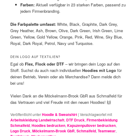
Farben:
Aktuell verfügbar in 23 starken Farben, passend zu
jedem Firmenbranding.
Die Farbpalette umfasst:
White, Black, Graphite, Dark Grey,
Grey Heather, Ash, Brown, Olive, Dark Green, Irish Green, Lime
Green, Yellow, Gold Yellow, Orange, Pink, Red, Wine, Sky Blue,
Royal, Dark Royal, Petrol, Navy und Turquoise.
DEIN LOGO AUF TEXTILIEN?
Egal ob
Flex, Flock oder DTF
– wir bringen dein Logo auf den
Stoff. Suchst du auch nach individuellen
Hoodies mit Logo
für
deinen Betrieb, Verein oder als Merchandise? Dann melde dich
bei uns!
Vielen Dank an die Möckelmann-Brook GbR aus Schmalfeld für
das Vertrauen und viel Freude mit den neuen Hoodies! 🙌
Veröffentlicht unter
Hoodie & Sweatshirt
|
Verschlagwortet mit
Arbeitskleidung Landwirtschaft
,
DTF Druck
,
Firmenbekleidung
Schmalfeld
,
Hoodies bedrucken
,
Kapuzenpullover bedrucken
,
Logo Druck
,
Möckelmann-Brook GbR
,
Schmalfeld
,
Teamwear
,