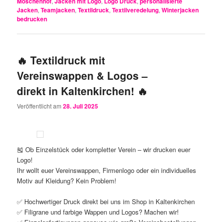
Möschenhof
,
Jacken mit Logo
,
Logo Druck
,
personalisierte
Jacken
,
Teamjacken
,
Textildruck
,
Textilveredelung
,
Winterjacken
bedrucken
🔥 Textildruck mit
Vereinswappen & Logos –
direkt in Kaltenkirchen! 🔥
Veröffentlicht am
28. Juli 2025
🎽 Ob Einzelstück oder kompletter Verein – wir drucken euer
Logo!
Ihr wollt euer Vereinswappen, Firmenlogo oder ein individuelles
Motiv auf Kleidung? Kein Problem!
✅ Hochwertiger Druck direkt bei uns im Shop in Kaltenkirchen
✅ Filigrane und farbige Wappen und Logos? Machen wir!