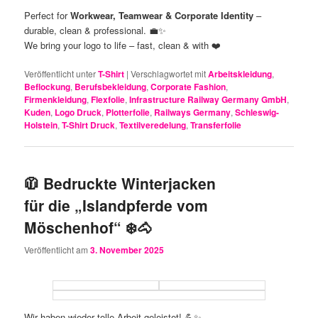
Perfect for
Workwear, Teamwear & Corporate Identity
–
durable, clean & professional. 💼✨
We bring your logo to life – fast, clean & with ❤️
Veröffentlicht unter
T-Shirt
|
Verschlagwortet mit
Arbeitskleidung
,
Beflockung
,
Berufsbekleidung
,
Corporate Fashion
,
Firmenkleidung
,
Flexfolie
,
Infrastructure Railway Germany GmbH
,
Kuden
,
Logo Druck
,
Plotterfolie
,
Railways Germany
,
Schleswig-
Holstein
,
T-Shirt Druck
,
Textilveredelung
,
Transferfolie
🧥 Bedruckte Winterjacken
für die „Islandpferde vom
Möschenhof“ ❄️🐴
Veröffentlicht am
3. November 2025
Wir haben wieder tolle Arbeit geleistet! 💪✨