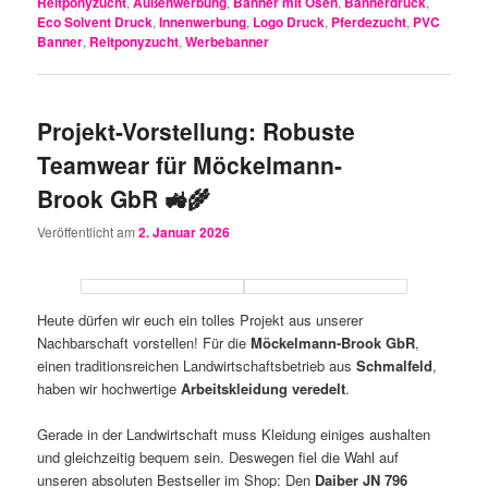
Reitponyzucht
,
Außenwerbung
,
Banner mit Ösen
,
Bannerdruck
,
Eco Solvent Druck
,
Innenwerbung
,
Logo Druck
,
Pferdezucht
,
PVC
Banner
,
Reitponyzucht
,
Werbebanner
Projekt-Vorstellung: Robuste
Teamwear für Möckelmann-
Brook GbR 🚜🌾
Veröffentlicht am
2. Januar 2026
Heute dürfen wir euch ein tolles Projekt aus unserer
Nachbarschaft vorstellen! Für die
Möckelmann-Brook GbR
,
einen traditionsreichen Landwirtschaftsbetrieb aus
Schmalfeld
,
haben wir hochwertige
Arbeitskleidung veredelt
.
Gerade in der Landwirtschaft muss Kleidung einiges aushalten
und gleichzeitig bequem sein. Deswegen fiel die Wahl auf
unseren absoluten Bestseller im Shop: Den
Daiber JN 796