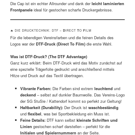
Die Cap ist ein echter Allrounder und dank der
leicht laminierten
Frontpanele
ideal für gestochen scharfe Druckergebnisse.
🔥 DIE DRUCKTECHNIK: DTF –
D
IRECT
T
O
F
ILM
Für die lebendigen Vereinsfarben und die feinen Details des
Logos war der
DTF-Druck (Direct To Film)
die erste Wahl.
Was ist DTF-Druck? (The DTF Advantage)
Ganz kurz erklärt: Beim DTF-Druck wird das Motiv zunächst auf
eine spezielle Trägerfolie gedruckt und anschließend mittels
Hitze und Druck auf das Textil übertragen.
Vibrante Farben:
Die Farben sind extrem
leuchtend
und
deckend
– selbst auf dunkler Baumwolle. Das Vereins-Logo
der SG StuSie / Kattendorf kommt so perfekt zur Geltung!
Haltbarkeit (Durability):
Der Druck ist
waschbeständig
und
flexibel
, was bei Sportbekleidung ein Muss ist.
Feine Details:
DTF kann selbst
kleinste Schriften und
Linien
gestochen scharf darstellen – perfekt für die
Initialen und Spielernummern
an der Seite.