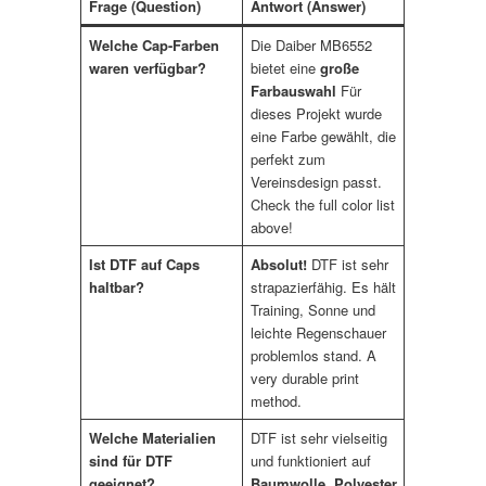
Frage (Question)
Antwort (Answer)
Welche Cap-Farben
Die Daiber MB6552
waren verfügbar?
bietet eine
große
Farbauswahl
Für
dieses Projekt wurde
eine Farbe gewählt, die
perfekt zum
Vereinsdesign passt.
Check the full color list
above!
Ist DTF auf Caps
Absolut!
DTF ist sehr
haltbar?
strapazierfähig. Es hält
Training, Sonne und
leichte Regenschauer
problemlos stand. A
very durable print
method.
Welche Materialien
DTF ist sehr vielseitig
sind für DTF
und funktioniert auf
geeignet?
Baumwolle, Polyester