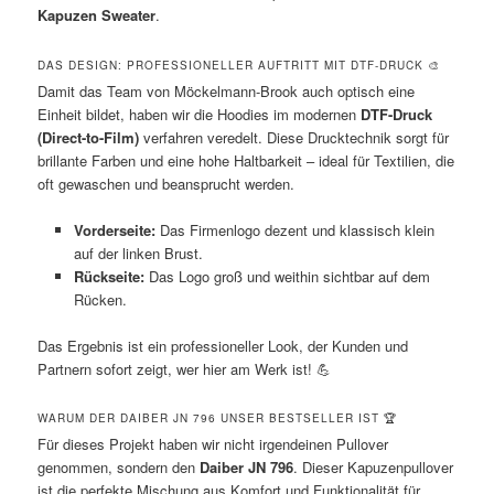
Kapuzen Sweater
.
DAS DESIGN: PROFESSIONELLER AUFTRITT MIT DTF-DRUCK 🎨
Damit das Team von Möckelmann-Brook auch optisch eine
Einheit bildet, haben wir die Hoodies im modernen
DTF-Druck
(Direct-to-Film)
verfahren veredelt. Diese Drucktechnik sorgt für
brillante Farben und eine hohe Haltbarkeit – ideal für Textilien, die
oft gewaschen und beansprucht werden.
Vorderseite:
Das Firmenlogo dezent und klassisch klein
auf der linken Brust.
Rückseite:
Das Logo groß und weithin sichtbar auf dem
Rücken.
Das Ergebnis ist ein professioneller Look, der Kunden und
Partnern sofort zeigt, wer hier am Werk ist! 💪
WARUM DER DAIBER JN 796 UNSER BESTSELLER IST 🏆
Für dieses Projekt haben wir nicht irgendeinen Pullover
genommen, sondern den
Daiber JN 796
. Dieser Kapuzenpullover
ist die perfekte Mischung aus Komfort und Funktionalität für