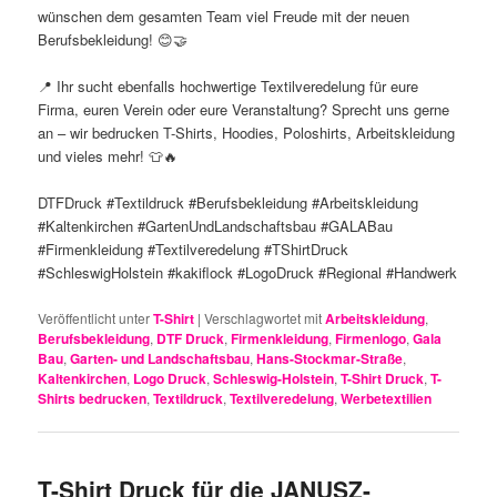
wünschen dem gesamten Team viel Freude mit der neuen
Berufsbekleidung! 😊🤝
📍 Ihr sucht ebenfalls hochwertige Textilveredelung für eure
Firma, euren Verein oder eure Veranstaltung? Sprecht uns gerne
an – wir bedrucken T-Shirts, Hoodies, Poloshirts, Arbeitskleidung
und vieles mehr! 👕🔥
DTFDruck #Textildruck #Berufsbekleidung #Arbeitskleidung
#Kaltenkirchen #GartenUndLandschaftsbau #GALABau
#Firmenkleidung #Textilveredelung #TShirtDruck
#SchleswigHolstein #kakiflock #LogoDruck #Regional #Handwerk
Veröffentlicht unter
T-Shirt
|
Verschlagwortet mit
Arbeitskleidung
,
Berufsbekleidung
,
DTF Druck
,
Firmenkleidung
,
Firmenlogo
,
Gala
Bau
,
Garten- und Landschaftsbau
,
Hans-Stockmar-Straße
,
Kaltenkirchen
,
Logo Druck
,
Schleswig-Holstein
,
T-Shirt Druck
,
T-
Shirts bedrucken
,
Textildruck
,
Textilveredelung
,
Werbetextilien
T-Shirt Druck für die JANUSZ-