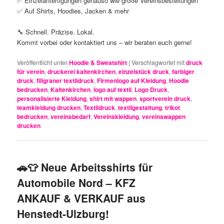
✅ Einzelanfertigungen genauso wie große Vereinsbestellungen
✅ Auf Shirts, Hoodies, Jacken & mehr
🔧 Schnell. Präzise. Lokal.
Kommt vorbei oder kontaktiert uns – wir beraten euch gerne!
Veröffentlicht unter
Hoodie & Sweatshirt
|
Verschlagwortet mit
druck
für verein
,
druckerei kaltenkirchen
,
einzelstück druck
,
farbiger
druck
,
filigraner textildruck
,
Firmenlogo auf Kleidung
,
Hoodie
bedrucken
,
Kaltenkirchen
,
logo auf textil
,
Logo Druck
,
personalisierte Kleidung
,
shirt mit wappen
,
sportverein druck
,
teamkleidung drucken
,
Textildruck
,
textilgestaltung
,
trikot
bedrucken
,
vereinsbedarf
,
Vereinskleidung
,
vereinswappen
drucken
🚗👕 Neue Arbeitsshirts für
Automobile Nord – KFZ
ANKAUF & VERKAUF aus
Henstedt-Ulzburg!