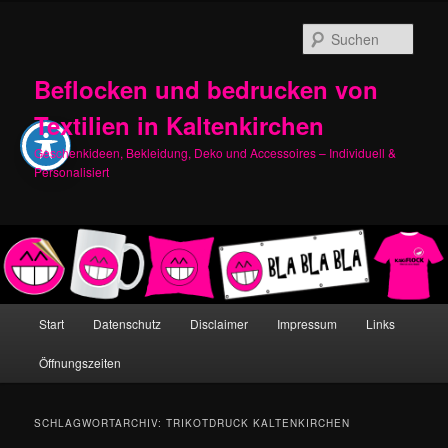
Zum
Zum
primären
sekundären
Such
Inhalt
Inhalt
springen
springen
Beflocken und bedrucken von
Textilien in Kaltenkirchen
Geschenkideen, Bekleidung, Deko und Accessoires – Individuell &
Personalisiert
Hauptmenü
Start
Datenschutz
Disclaimer
Impressum
Links
Öffnungszeiten
SCHLAGWORTARCHIV:
TRIKOTDRUCK KALTENKIRCHEN