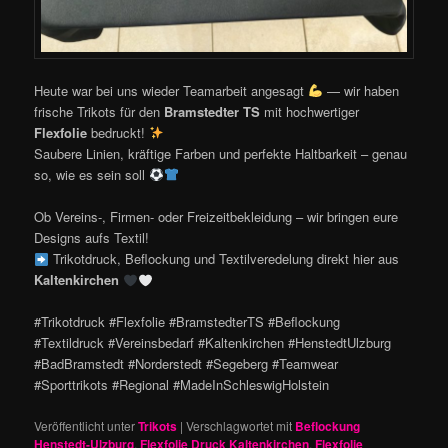
Heute war bei uns wieder Teamarbeit angesagt
— wir haben
frische Trikots für den
Bramstedter TS
mit hochwertiger
Flexfolie
bedruckt!
Saubere Linien, kräftige Farben und perfekte Haltbarkeit – genau
so, wie es sein soll
Ob Vereins-, Firmen- oder Freizeitbekleidung – wir bringen eure
Designs aufs Textil!
Trikotdruck, Beflockung und Textilveredelung direkt hier aus
Kaltenkirchen
#Trikotdruck #Flexfolie #BramstedterTS #Beflockung
#Textildruck #Vereinsbedarf #Kaltenkirchen #HenstedtUlzburg
#BadBramstedt #Norderstedt #Segeberg #Teamwear
#Sporttrikots #Regional #MadeInSchleswigHolstein
Veröffentlicht unter
Trikots
|
Verschlagwortet mit
Beflockung
Henstedt-Ulzburg
,
Flexfolie Druck Kaltenkirchen
,
Flexfolie