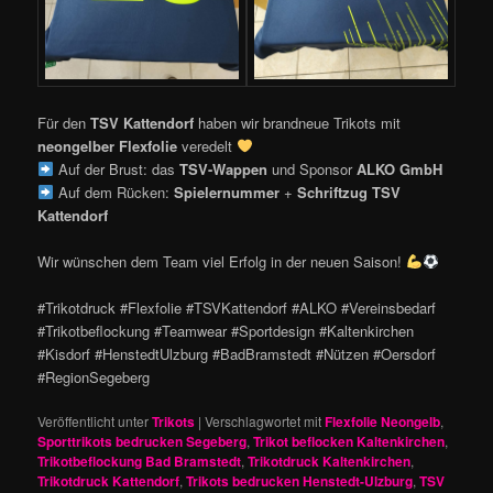
Für den
TSV Kattendorf
haben wir brandneue Trikots mit
neongelber Flexfolie
veredelt
Auf der Brust: das
TSV-Wappen
und Sponsor
ALKO GmbH
Auf dem Rücken:
Spielernummer
+
Schriftzug TSV
Kattendorf
Wir wünschen dem Team viel Erfolg in der neuen Saison!
#Trikotdruck #Flexfolie #TSVKattendorf #ALKO #Vereinsbedarf
#Trikotbeflockung #Teamwear #Sportdesign #Kaltenkirchen
#Kisdorf #HenstedtUlzburg #BadBramstedt #Nützen #Oersdorf
#RegionSegeberg
Veröffentlicht unter
Trikots
|
Verschlagwortet mit
Flexfolie Neongelb
,
Sporttrikots bedrucken Segeberg
,
Trikot beflocken Kaltenkirchen
,
Trikotbeflockung Bad Bramstedt
,
Trikotdruck Kaltenkirchen
,
Trikotdruck Kattendorf
,
Trikots bedrucken Henstedt-Ulzburg
,
TSV