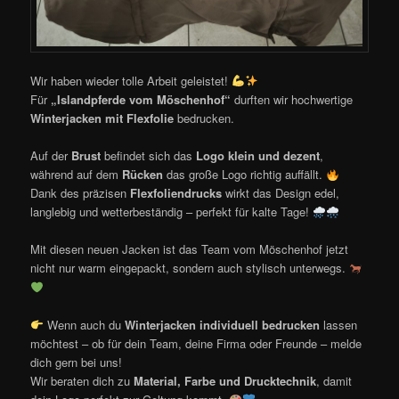
Wir haben wieder tolle Arbeit geleistet!
Für
„Islandpferde vom Möschenhof“
durften wir hochwertige
Winterjacken mit Flexfolie
bedrucken.
Auf der
Brust
befindet sich das
Logo klein und dezent
,
während auf dem
Rücken
das große Logo richtig auffällt.
Dank des präzisen
Flexfoliendrucks
wirkt das Design edel,
langlebig und wetterbeständig – perfekt für kalte Tage!
Mit diesen neuen Jacken ist das Team vom Möschenhof jetzt
nicht nur warm eingepackt, sondern auch stylisch unterwegs.
Wenn auch du
Winterjacken individuell bedrucken
lassen
möchtest – ob für dein Team, deine Firma oder Freunde – melde
dich gern bei uns!
Wir beraten dich zu
Material, Farbe und Drucktechnik
, damit