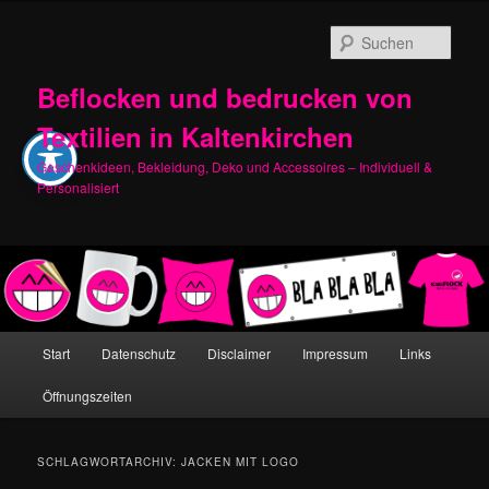
Zum
Zum
primären
sekundären
Such
Inhalt
Inhalt
springen
springen
Beflocken und bedrucken von
Textilien in Kaltenkirchen
Geschenkideen, Bekleidung, Deko und Accessoires – Individuell &
Personalisiert
Hauptmenü
Start
Datenschutz
Disclaimer
Impressum
Links
Öffnungszeiten
SCHLAGWORTARCHIV:
JACKEN MIT LOGO