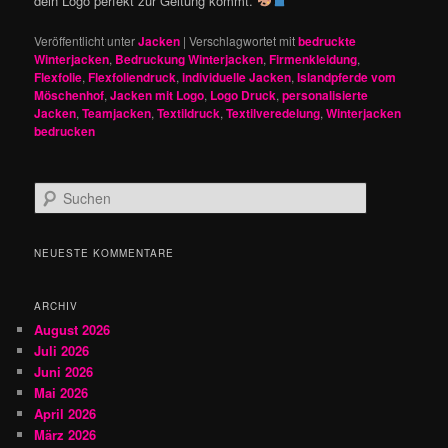
dein Logo perfekt zur Geltung kommt.
Veröffentlicht unter
Jacken
|
Verschlagwortet mit
bedruckte
Winterjacken
,
Bedruckung Winterjacken
,
Firmenkleidung
,
Flexfolie
,
Flexfoliendruck
,
individuelle Jacken
,
Islandpferde vom
Möschenhof
,
Jacken mit Logo
,
Logo Druck
,
personalisierte
Jacken
,
Teamjacken
,
Textildruck
,
Textilveredelung
,
Winterjacken
bedrucken
S
u
c
h
NEUESTE KOMMENTARE
e
n
ARCHIV
August 2026
Juli 2026
Juni 2026
Mai 2026
April 2026
März 2026