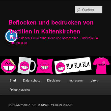
Zum
Zum
primären
sekundären
Such
Inhalt
Inhalt
springen
springen
Beflocken und bedrucken von
Textilien in Kaltenkirchen
Geschenkideen, Bekleidung, Deko und Accessoires – Individuell &
Personalisiert
Hauptmenü
Start
Datenschutz
Disclaimer
Impressum
Links
Öffnungszeiten
SCHLAGWORTARCHIV:
SPORTVEREIN DRUCK