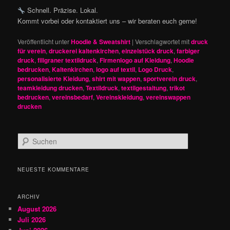
Schnell. Präzise. Lokal.
Kommt vorbei oder kontaktiert uns – wir beraten euch gerne!
Veröffentlicht unter
Hoodie & Sweatshirt
|
Verschlagwortet mit
druck
für verein
,
druckerei kaltenkirchen
,
einzelstück druck
,
farbiger
druck
,
filigraner textildruck
,
Firmenlogo auf Kleidung
,
Hoodie
bedrucken
,
Kaltenkirchen
,
logo auf textil
,
Logo Druck
,
personalisierte Kleidung
,
shirt mit wappen
,
sportverein druck
,
teamkleidung drucken
,
Textildruck
,
textilgestaltung
,
trikot
bedrucken
,
vereinsbedarf
,
Vereinskleidung
,
vereinswappen
drucken
S
u
c
h
NEUESTE KOMMENTARE
e
n
ARCHIV
August 2026
Juli 2026