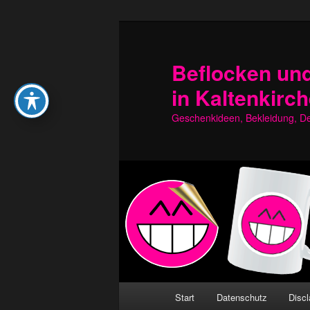
Zum
Zum
primären
sekundären
Inhalt
Inhalt
Beflocken und
springen
springen
in Kaltenkirc
Geschenkideen, Bekleidung, Dek
Hauptmenü
Start
Datenschutz
Discl