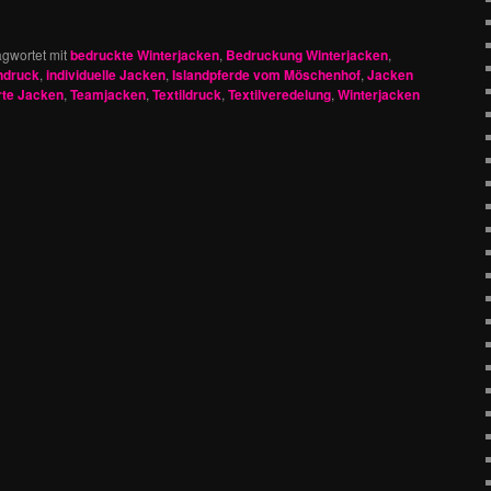
gwortet mit
bedruckte Winterjacken
,
Bedruckung Winterjacken
,
endruck
,
individuelle Jacken
,
Islandpferde vom Möschenhof
,
Jacken
rte Jacken
,
Teamjacken
,
Textildruck
,
Textilveredelung
,
Winterjacken