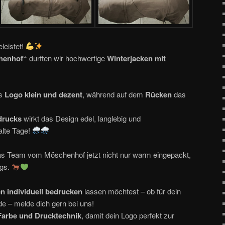
eleistet!
henhof“
durften wir hochwertige
Winterjacken mit
as
Logo klein und dezent
, während auf dem
Rücken
das
drucks
wirkt das Design edel, langlebig und
alte Tage!
das Team vom Möschenhof jetzt nicht nur warm eingepackt,
egs.
n individuell bedrucken
lassen möchtest – ob für dein
e – melde dich gern bei uns!
 Farbe und Drucktechnik
, damit dein Logo perfekt zur