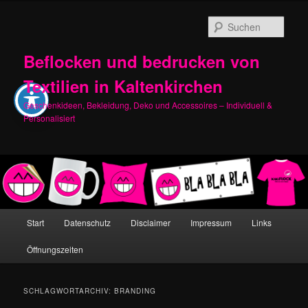
Zum
Zum
primären
sekundären
Such
Inhalt
Inhalt
springen
springen
Beflocken und bedrucken von
Textilien in Kaltenkirchen
Geschenkideen, Bekleidung, Deko und Accessoires – Individuell &
Personalisiert
Hauptmenü
Start
Datenschutz
Disclaimer
Impressum
Links
Öffnungszeiten
SCHLAGWORTARCHIV:
BRANDING