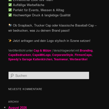
Auffällige Werbefläche
Perfekt für Events, Messen & Alltag
Hochwertiger Druck & langlebige Qualität
Ob Snapback, Trucker Cap oder klassische Baseball-Cap –
wir bedrucken, was zu deinem Brand passt!
Jetzt anfragen und dein Logo stylisch in Szene setzen!
Veröffentlicht unter
Cap & Mütze
|
Verschlagwortet mit
Branding
,
CapsBedrucken
,
CapsMitLogo
,
CorporateStyle
,
FirmenCaps
,
Speedy's Garage Kaltenkirchen
,
Teamwear
,
Werbeartikel
S
u
c
h
NEUESTE KOMMENTARE
e
n
ARCHIV
August 2026