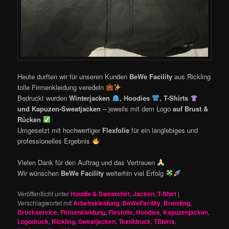
Heute durften wir für unseren Kunden
BeWe Facility
aus Rickling
tolle Firmenkleidung veredeln
Bedruckt wurden
Winterjacken
, Hoodies
, T-Shirts
und Kapuzen-Sweatjacken
– jeweils mit dem Logo
auf Brust &
Rücken
Umgesetzt mit hochwertiger
Flexfolie
für ein langlebiges und
professionelles Ergebnis
Vielen Dank für den Auftrag und das Vertrauen
Wir wünschen
BeWe Facility
weiterhin viel Erfolg
Veröffentlicht unter
Hoodie & Sweatshirt
,
Jacken
,
T-Shirt
|
Verschlagwortet mit
Arbeitskleidung
,
BeWeFacility
,
Branding
,
Druckservice
,
Firmenkleidung
,
Flexfolie
,
Hoodies
,
Kapuzenjacken
,
Logodruck
,
Rickling
,
Sweatjacken
,
Textildruck
,
TShirts
,