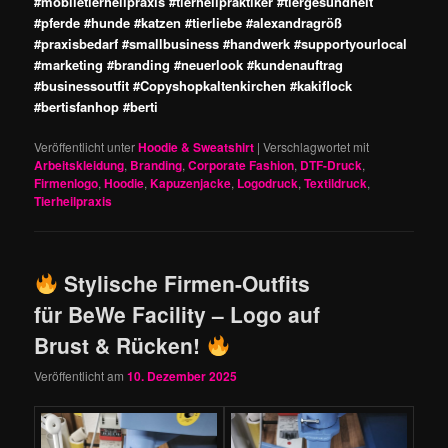
#mobiletierheilpraxis #tierheilpraktiker #tiergesundheit
#pferde #hunde #katzen #tierliebe #alexandragröß
#praxisbedarf #smallbusiness #handwerk #supportyourlocal
#marketing #branding #neuerlook #kundenauftrag
#businessoutfit #Copyshopkaltenkirchen #kakiflock
#bertisfanhop #berti
Veröffentlicht unter
Hoodie & Sweatshirt
|
Verschlagwortet mit
Arbeitskleidung
,
Branding
,
Corporate Fashion
,
DTF-Druck
,
Firmenlogo
,
Hoodie
,
Kapuzenjacke
,
Logodruck
,
Textildruck
,
Tierheilpraxis
Stylische Firmen-Outfits
für BeWe Facility – Logo auf
Brust & Rücken!
Veröffentlicht am
10. Dezember 2025