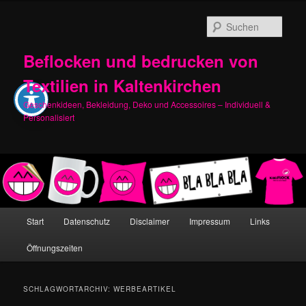
Zum
Zum
primären
sekundären
Such
Inhalt
Inhalt
springen
springen
Beflocken und bedrucken von
Textilien in Kaltenkirchen
Geschenkideen, Bekleidung, Deko und Accessoires – Individuell &
Personalisiert
Hauptmenü
Start
Datenschutz
Disclaimer
Impressum
Links
Öffnungszeiten
SCHLAGWORTARCHIV:
WERBEARTIKEL