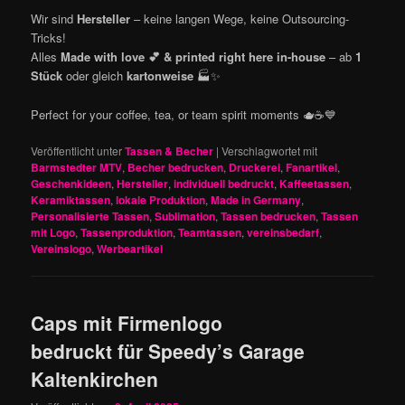
Wir sind
Hersteller
– keine langen Wege, keine Outsourcing-
Tricks!
Alles
Made with love 💕 & printed right here in-house
– ab
1
Stück
oder gleich
kartonweise
🏭✨
Perfect for your coffee, tea, or team spirit moments 🫖☕💙
Veröffentlicht unter
Tassen & Becher
|
Verschlagwortet mit
Barmstedter MTV
,
Becher bedrucken
,
Druckerei
,
Fanartikel
,
Geschenkideen
,
Hersteller
,
individuell bedruckt
,
Kaffeetassen
,
Keramiktassen
,
lokale Produktion
,
Made in Germany
,
Personalisierte Tassen
,
Sublimation
,
Tassen bedrucken
,
Tassen
mit Logo
,
Tassenproduktion
,
Teamtassen
,
vereinsbedarf
,
Vereinslogo
,
Werbeartikel
Caps mit Firmenlogo
bedruckt für Speedy’s Garage
Kaltenkirchen