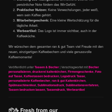
persönlicher Note fördern das Wir-Gefühl.
Praktischer Nutzen:
Keine Verwechslungen, jeder weiß,
wem sein Kaffee gehört.
Mitarbeitergeschenk:
Eine kleine Wertschätzung für die
tägliche Arbeit.
Werbeartikel:
Das Logo ist immer sichtbar, auch in der
Kaffeeküche.
Wir wünschen dem gesamten ran & gut Team viel Freude mit den
neuen, einzigartigen Kaffeebechern und viele genussvolle
Kaffeemomente!
Veröffentlicht unter
Tassen & Becher
|
Verschlagwortet mit
Becher
personalisieren
,
druckerei kaltenkirchen
,
Firmengeschenke
,
Foto
auf Tasse
,
Kaffeetassen bedrucken
,
Logodruck Tasse
,
personalisierte Kaffeebecher
,
ran & gut Kaltenkirchen
,
Spülmaschinenfest
,
Sublimationsdruck
,
Sublimationsverfahren
,
Tassen bedrucken lassen
,
Tassendruck
,
Werbeartikel
📦☕️ Fresh from our