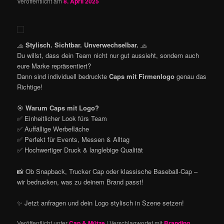
Veröffentlicht am
8. April 2025
🧢
Stylisch. Sichtbar. Unverwechselbar.
🧢
Du willst, dass dein Team nicht nur gut aussieht, sondern auch
eure Marke repräsentiert?
Dann sind individuell bedruckte
Caps mit Firmenlogo
genau das
Richtige!
🎯
Warum Caps mit Logo?
✅ Einheitlicher Look fürs Team
✅ Auffällige Werbefläche
✅ Perfekt für Events, Messen & Alltag
✅ Hochwertiger Druck & langlebige Qualität
📸 Ob Snapback, Trucker Cap oder klassische Baseball-Cap –
wir bedrucken, was zu deinem Brand passt!
✨ Jetzt anfragen und dein Logo stylisch in Szene setzen!
Veröffentlicht unter
Cap & Mütze
|
Verschlagwortet mit
Branding
,