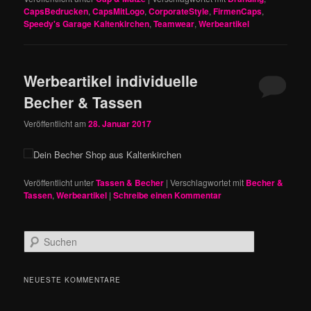
CapsBedrucken
,
CapsMitLogo
,
CorporateStyle
,
FirmenCaps
,
Speedy's Garage Kaltenkirchen
,
Teamwear
,
Werbeartikel
Werbeartikel individuelle
Becher & Tassen
Veröffentlicht am
28. Januar 2017
Dein Becher Shop aus Kaltenkirchen
Veröffentlicht unter
Tassen & Becher
|
Verschlagwortet mit
Becher &
Tassen
,
Werbeartikel
|
Schreibe einen Kommentar
S
u
c
h
NEUESTE KOMMENTARE
e
n