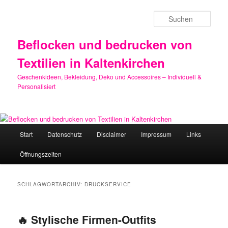
Zum
Zum
primären
sekundären
Such
Inhalt
Inhalt
springen
springen
Beflocken und bedrucken von
Textilien in Kaltenkirchen
Geschenkideen, Bekleidung, Deko und Accessoires – Individuell &
Personalisiert
Hauptmenü
Start
Datenschutz
Disclaimer
Impressum
Links
Öffnungszeiten
SCHLAGWORTARCHIV:
DRUCKSERVICE
🔥 Stylische Firmen-Outfits