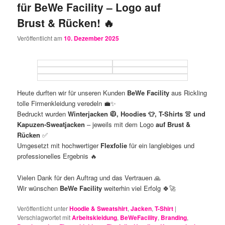
für BeWe Facility – Logo auf
Brust & Rücken! 🔥
Veröffentlicht am
10. Dezember 2025
Heute durften wir für unseren Kunden
BeWe Facility
aus Rickling
tolle Firmenkleidung veredeln 💼✨
Bedruckt wurden
Winterjacken 🧥, Hoodies 👕, T-Shirts 👚 und
Kapuzen-Sweatjacken
– jeweils mit dem Logo
auf Brust &
Rücken
✅
Umgesetzt mit hochwertiger
Flexfolie
für ein langlebiges und
professionelles Ergebnis 🔥
Vielen Dank für den Auftrag und das Vertrauen 🙏
Wir wünschen
BeWe Facility
weiterhin viel Erfolg 🍀🚀
Veröffentlicht unter
Hoodie & Sweatshirt
,
Jacken
,
T-Shirt
|
Verschlagwortet mit
Arbeitskleidung
,
BeWeFacility
,
Branding
,