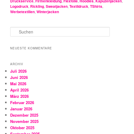
Druckservice
,
Firmenkleidung
,
Flexfolie
,
Hoodies
,
Kapuzenjacken
,
Logodruck
,
Rickling
,
Sweatjacken
,
Textildruck
,
TShirts
,
Werbetextilien
,
Winterjacken
S
u
c
h
NEUESTE KOMMENTARE
e
n
ARCHIV
Juli 2026
Juni 2026
Mai 2026
April 2026
März 2026
Februar 2026
Januar 2026
Dezember 2025
November 2025
Oktober 2025
September 2025