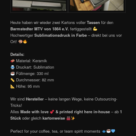
Heute haben wir wieder zwei Kartons voller
Tassen
für den
Barmstedter MTV von 1864 e.V.
fertiggestellt
Hochwertiger
Sublimationsdruck in Farbe
– direkt bei uns vor
Ort!
Details:
Material: Keramik
Druckart: Sublimation
Füllmenge: 330 ml
Durchmesser: 82 mm
Höhe: 95 mm
Wir sind
Hersteller
– keine langen Wege, keine Outsourcing-
Tricks!
Alles
Made with love
& printed right here in-house
– ab
1
Stück
oder gleich
kartonweise
Perfect for your coffee, tea, or team spirit moments