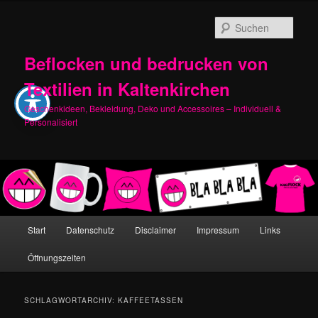
Zum
Zum
primären
sekundären
Such
Inhalt
Inhalt
springen
springen
Beflocken und bedrucken von
Textilien in Kaltenkirchen
Geschenkideen, Bekleidung, Deko und Accessoires – Individuell &
Personalisiert
Hauptmenü
Start
Datenschutz
Disclaimer
Impressum
Links
Öffnungszeiten
SCHLAGWORTARCHIV:
KAFFEETASSEN