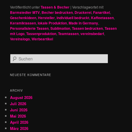
Veröffentlicht unter
Tassen & Becher
|
Verschlagwortet mit
Barmstedter MTV
,
Becher bedrucken
,
Druckerei
,
Fanartikel
,
Geschenkideen
,
Hersteller
,
individuell bedruckt
,
Kaffeetassen
,
Keramiktassen
,
lokale Produktion
,
Made in Germany
,
Personalisierte Tassen
,
Sublimation
,
Tassen bedrucken
,
Tassen
mit Logo
,
Tassenproduktion
,
Teamtassen
,
vereinsbedarf
,
Vereinslogo
,
Werbeartikel
S
u
c
h
NEUESTE KOMMENTARE
e
n
ARCHIV
August 2026
Juli 2026
Juni 2026
Mai 2026
April 2026
März 2026