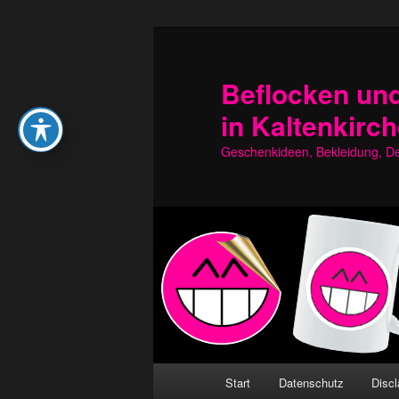
Zum
Zum
primären
sekundären
Inhalt
Inhalt
Beflocken und
springen
springen
in Kaltenkirc
Geschenkideen, Bekleidung, Dek
Hauptmenü
Start
Datenschutz
Discl