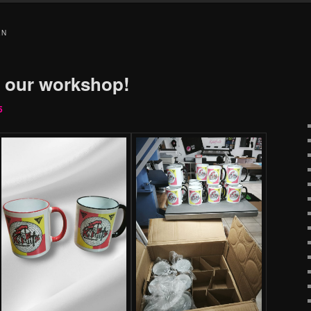
EN
 our workshop!
5