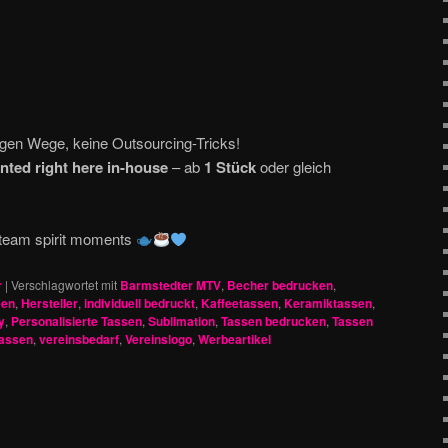
ngen Wege, keine Outsourcing-Tricks!
nted right here in-house
– ab
1 Stück
oder gleich
or team spirit moments
r
|
Verschlagwortet mit
Barmstedter MTV
,
Becher bedrucken
,
een
,
Hersteller
,
individuell bedruckt
,
Kaffeetassen
,
Keramiktassen
,
y
,
Personalisierte Tassen
,
Sublimation
,
Tassen bedrucken
,
Tassen
assen
,
vereinsbedarf
,
Vereinslogo
,
Werbeartikel