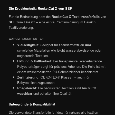
Die Drucktechnik: RocketCut X von SEF
Für die Bedruckung kam die
RocketCut X Textiltransferfolie
von
SEF
zum Einsatz – eine echte Premiumlösung im Bereich
Textilveredelung.
WARUM ROCKETCUT X?
Vielseitigkeit
: Geeignet für Standardtextilien
und
schwierige Materialien wie leicht wasserabweisende oder
migrierende Textilien.
Haftung & Haltbarkeit
: Der transparente, wiederhaftende
Polyesterträger sorgt für präzises Arbeiten. Die Folie ist mit
einem wasserbasierten PU-Schmelzkleber beschichtet.
Zertifizierung
: OEKO-TEX® Klasse I – auch für
Babytextilien zugelassen.
Pflegeleicht
: Die bedruckten Textilien sind
bis 60 °C
waschbar
und behalten ihre Qualität.
Untergründe & Kompatibilität
Die verwendete Transferfolie ist ideal für nahezu alle textilen