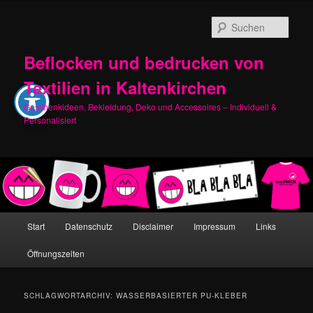
Zum
Zum
primären
sekundären
Such
Inhalt
Inhalt
springen
springen
Beflocken und bedrucken von
Textilien in Kaltenkirchen
Geschenkideen, Bekleidung, Deko und Accessoires – Individuell &
Personalisiert
Hauptmenü
Start
Datenschutz
Disclaimer
Impressum
Links
Öffnungszeiten
SCHLAGWORTARCHIV:
WASSERBASIERTER PU-KLEBER