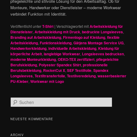
pflegeleichte und stilvolle Lösung für den Arbeitsalltag. Ob für
Monteure, Handwerker oder Dienstleister – moderne Workwear
verbindet Funktion mit Identität.
Veröffentlicht unter
T-Shirt
|
Verschlagwortet mit
Arbeitskleidung für
Dienstleister
,
Arbeitskleidung mit Druck
,
bedruckte Longsleeves
,
Branding auf Arbeitskleidung
,
Firmenlogo auf Kleidung
,
flexible
Arbeitskleidung
,
Funktionskleidung
,
Gätjens Montage Service UG
,
Handwerkerkleidung
,
individuelle Arbeitskleidung
,
Kleidung für
körperliche Arbeit
,
langlebige Workwear
,
Longsleeves bedrucken
,
moderne Monteurkleidung
,
OEKO-TEX zertifiziert
,
pflegeleichte
Berufskleidung
,
Polyester Spandex Shirt
,
professionelle
Berufsbekleidung
,
RocketCut X
,
SEF Textilfolie
,
Spandex
Longsleeves
,
Textiltransferfolie
,
Textilveredelung
,
wasserbasierter
PU-Kleber
,
Workwear mit Logo
S
u
c
h
NEUESTE KOMMENTARE
e
n
ARCHIV