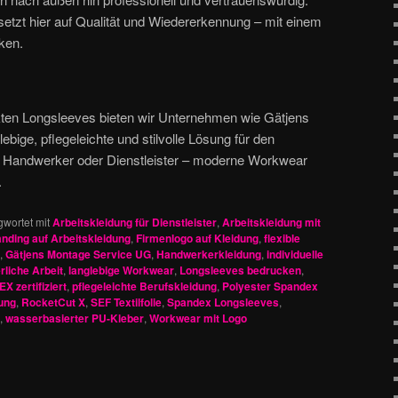
tzt hier auf Qualität und Wiedererkennung – mit einem
ken.
ckten Longsleeves bieten wir Unternehmen wie Gätjens
bige, pflegeleichte und stilvolle Lösung für den
e, Handwerker oder Dienstleister – moderne Workwear
.
gwortet mit
Arbeitskleidung für Dienstleister
,
Arbeitskleidung mit
nding auf Arbeitskleidung
,
Firmenlogo auf Kleidung
,
flexible
,
Gätjens Montage Service UG
,
Handwerkerkleidung
,
individuelle
rliche Arbeit
,
langlebige Workwear
,
Longsleeves bedrucken
,
X zertifiziert
,
pflegeleichte Berufskleidung
,
Polyester Spandex
dung
,
RocketCut X
,
SEF Textilfolie
,
Spandex Longsleeves
,
,
wasserbasierter PU-Kleber
,
Workwear mit Logo