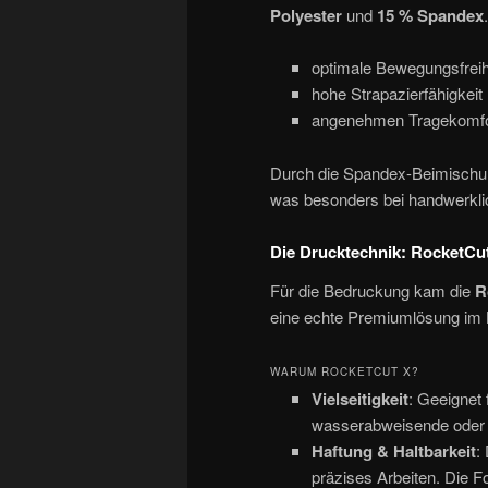
Polyester
und
15 % Spandex
optimale Bewegungsfreih
hohe Strapazierfähigkeit
angenehmen Tragekomfort
Durch die Spandex-Beimischung
was besonders bei handwerklich
Die Drucktechnik: RocketCu
Für die Bedruckung kam die
R
eine echte Premiumlösung im B
WARUM ROCKETCUT X?
Vielseitigkeit
: Geeignet 
wasserabweisende oder m
Haftung & Haltbarkeit
:
präzises Arbeiten. Die F