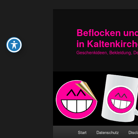
Zum
Zum
primären
sekundären
Inhalt
Inhalt
Beflocken und
springen
springen
in Kaltenkirc
Geschenkideen, Bekleidung, Dek
Hauptmenü
Start
Datenschutz
Discl