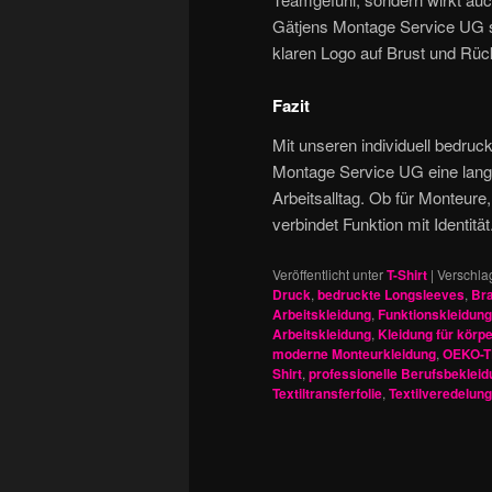
Gätjens Montage Service UG se
klaren Logo auf Brust und Rüc
Fazit
Mit unseren individuell bedru
Montage Service UG eine langle
Arbeitsalltag. Ob für Monteur
verbindet Funktion mit Identität
Veröffentlicht unter
T-Shirt
|
Verschla
Druck
,
bedruckte Longsleeves
,
Bra
Arbeitskleidung
,
Funktionskleidung
Arbeitskleidung
,
Kleidung für körpe
moderne Monteurkleidung
,
OEKO-TE
Shirt
,
professionelle Berufsbeklei
Textiltransferfolie
,
Textilveredelung