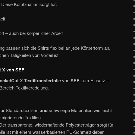
. Diese Kombination sorgt für:
eit
 – auch bei körperlicher Arbeit
 passen sich die Shirts flexibel an jede Körperform an,
en Tätigkeiten von Vorteil ist.
t X von SEF
ocketCut X Textiltransferfolie
von
SEF
zum Einsatz –
ereich Textilveredelung.
für Standardtextilien
und
schwierige Materialien wie leicht
igrierende Textilien.
 Der transparente, wiederhaftende Polyesterträger sorgt für
olie ist mit einem wasserbasierten PU-Schmelzkleber