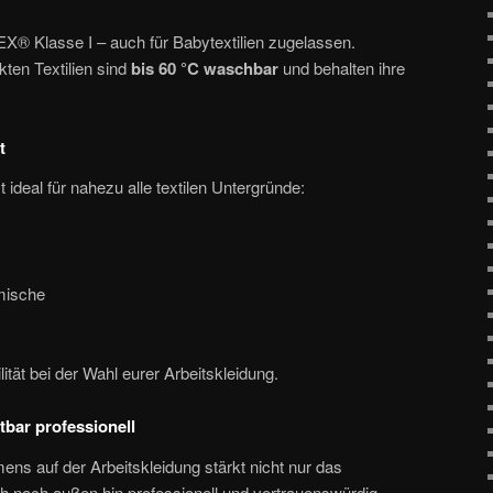
X® Klasse I – auch für Babytextilien zugelassen.
kten Textilien sind
bis 60 °C waschbar
und behalten ihre
t
t ideal für nahezu alle textilen Untergründe:
mische
ität bei der Wahl eurer Arbeitskleidung.
tbar professionell
ns auf der Arbeitskleidung stärkt nicht nur das
h nach außen hin professionell und vertrauenswürdig.