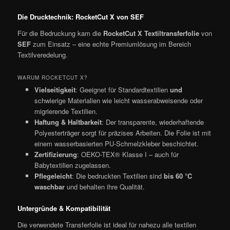
Die Drucktechnik: RocketCut X von SEF
Für die Bedruckung kam die
RocketCut X Textiltransferfolie
von
SEF
zum Einsatz – eine echte Premiumlösung im Bereich
Textilveredelung.
WARUM ROCKETCUT X?
Vielseitigkeit
: Geeignet für Standardtextilien
und
schwierige Materialien wie leicht wasserabweisende oder
migrierende Textilien.
Haftung & Haltbarkeit
: Der transparente, wiederhaftende
Polyesterträger sorgt für präzises Arbeiten. Die Folie ist mit
einem wasserbasierten PU-Schmelzkleber beschichtet.
Zertifizierung
: OEKO-TEX® Klasse I – auch für
Babytextilien zugelassen.
Pflegeleicht
: Die bedruckten Textilien sind
bis 60 °C
waschbar
und behalten ihre Qualität.
Untergründe & Kompatibilität
Die verwendete Transferfolie ist ideal für nahezu alle textilen