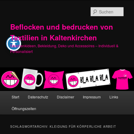
Zum
Zum
primären
sekundären
Such
Inhalt
Inhalt
springen
springen
Beflocken und bedrucken von
Textilien in Kaltenkirchen
Geschenkideen, Bekleidung, Deko und Accessoires – Individuell &
Personalisiert
Hauptmenü
Start
Datenschutz
Disclaimer
Impressum
Links
Öffnungszeiten
SCHLAGWORTARCHIV:
KLEIDUNG FÜR KÖRPERLICHE ARBEIT