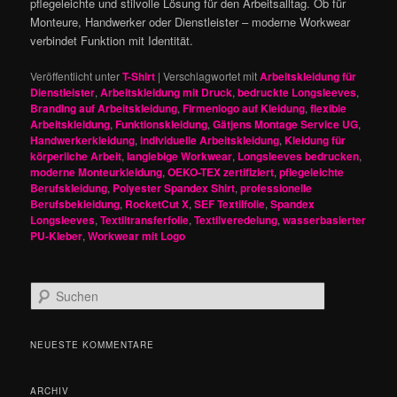
pflegeleichte und stilvolle Lösung für den Arbeitsalltag. Ob für
Monteure, Handwerker oder Dienstleister – moderne Workwear
verbindet Funktion mit Identität.
Veröffentlicht unter
T-Shirt
|
Verschlagwortet mit
Arbeitskleidung für
Dienstleister
,
Arbeitskleidung mit Druck
,
bedruckte Longsleeves
,
Branding auf Arbeitskleidung
,
Firmenlogo auf Kleidung
,
flexible
Arbeitskleidung
,
Funktionskleidung
,
Gätjens Montage Service UG
,
Handwerkerkleidung
,
individuelle Arbeitskleidung
,
Kleidung für
körperliche Arbeit
,
langlebige Workwear
,
Longsleeves bedrucken
,
moderne Monteurkleidung
,
OEKO-TEX zertifiziert
,
pflegeleichte
Berufskleidung
,
Polyester Spandex Shirt
,
professionelle
Berufsbekleidung
,
RocketCut X
,
SEF Textilfolie
,
Spandex
Longsleeves
,
Textiltransferfolie
,
Textilveredelung
,
wasserbasierter
PU-Kleber
,
Workwear mit Logo
S
u
c
h
NEUESTE KOMMENTARE
e
n
ARCHIV