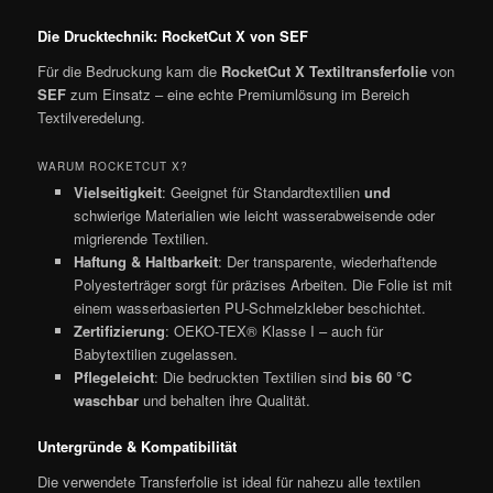
Die Drucktechnik: RocketCut X von SEF
Für die Bedruckung kam die
RocketCut X Textiltransferfolie
von
SEF
zum Einsatz – eine echte Premiumlösung im Bereich
Textilveredelung.
WARUM ROCKETCUT X?
Vielseitigkeit
: Geeignet für Standardtextilien
und
schwierige Materialien wie leicht wasserabweisende oder
migrierende Textilien.
Haftung & Haltbarkeit
: Der transparente, wiederhaftende
Polyesterträger sorgt für präzises Arbeiten. Die Folie ist mit
einem wasserbasierten PU-Schmelzkleber beschichtet.
Zertifizierung
: OEKO-TEX® Klasse I – auch für
Babytextilien zugelassen.
Pflegeleicht
: Die bedruckten Textilien sind
bis 60 °C
waschbar
und behalten ihre Qualität.
Untergründe & Kompatibilität
Die verwendete Transferfolie ist ideal für nahezu alle textilen