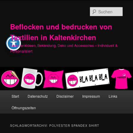
Zum
Zum
primären
sekundären
Such
Inhalt
Inhalt
springen
springen
Beflocken und bedrucken von
Textilien in Kaltenkirchen
Geschenkideen, Bekleidung, Deko und Accessoires – Individuell &
Personalisiert
Hauptmenü
Start
Datenschutz
Disclaimer
Impressum
Links
Öffnungszeiten
SCHLAGWORTARCHIV:
POLYESTER SPANDEX SHIRT