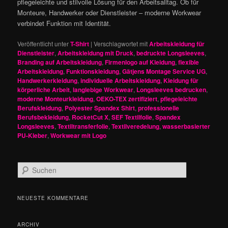
pflegeleichte und stilvolle Lösung für den Arbeitsalltag. Ob für
Monteure, Handwerker oder Dienstleister – moderne Workwear
verbindet Funktion mit Identität.
Veröffentlicht unter
T-Shirt
|
Verschlagwortet mit
Arbeitskleidung für
Dienstleister
,
Arbeitskleidung mit Druck
,
bedruckte Longsleeves
,
Branding auf Arbeitskleidung
,
Firmenlogo auf Kleidung
,
flexible
Arbeitskleidung
,
Funktionskleidung
,
Gätjens Montage Service UG
,
Handwerkerkleidung
,
individuelle Arbeitskleidung
,
Kleidung für
körperliche Arbeit
,
langlebige Workwear
,
Longsleeves bedrucken
,
moderne Monteurkleidung
,
OEKO-TEX zertifiziert
,
pflegeleichte
Berufskleidung
,
Polyester Spandex Shirt
,
professionelle
Berufsbekleidung
,
RocketCut X
,
SEF Textilfolie
,
Spandex
Longsleeves
,
Textiltransferfolie
,
Textilveredelung
,
wasserbasierter
PU-Kleber
,
Workwear mit Logo
S
u
c
h
NEUESTE KOMMENTARE
e
n
ARCHIV