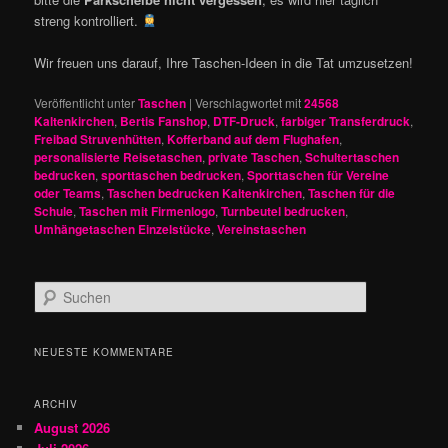
streng kontrolliert.
Wir freuen uns darauf, Ihre Taschen-Ideen in die Tat umzusetzen!
Veröffentlicht unter
Taschen
|
Verschlagwortet mit
24568
Kaltenkirchen
,
Bertis Fanshop
,
DTF-Druck
,
farbiger Transferdruck
,
Freibad Struvenhütten
,
Kofferband auf dem Flughafen
,
personalisierte Reisetaschen
,
private Taschen
,
Schultertaschen
bedrucken
,
sporttaschen bedrucken
,
Sporttaschen für Vereine
oder Teams
,
Taschen bedrucken Kaltenkirchen
,
Taschen für die
Schule
,
Taschen mit Firmenlogo
,
Turnbeutel bedrucken
,
Umhängetaschen Einzelstücke
,
Vereinstaschen
S
u
c
h
NEUESTE KOMMENTARE
e
n
ARCHIV
August 2026