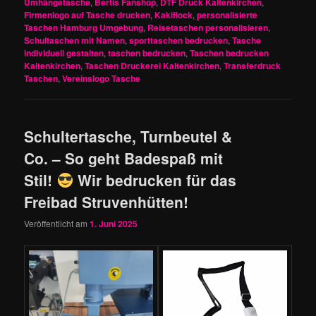
Umhängetasche
,
Bertis Fanshop
,
DTF Druck Kaltenkirchen
,
Firmenlogo auf Tasche drucken
,
Kakiflock
,
personalisierte
Taschen Hamburg Umgebung
,
Reisetaschen personalisieren
,
Schultaschen mit Namen
,
sporttaschen bedrucken
,
Tasche
individuell gestalten
,
taschen bedrucken
,
Taschen bedrucken
Kaltenkirchen
,
Taschen Druckerei Kaltenkirchen
,
Transferdruck
Taschen
,
Vereinslogo Tasche
Schultertasche, Turnbeutel &
Co. – So geht Badespaß mit
Stil!
Wir bedrucken für das
Freibad Struvenhütten!
Veröffentlicht am
1. Juni 2025