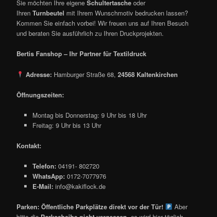
Sie möchten Ihre eigene
Schultertasche
oder
Ihren
Turnbeutel
mit Ihrem Wunschmotiv bedrucken lassen?
Kommen Sie einfach vorbei! Wir freuen uns auf Ihren Besuch
und beraten Sie ausführlich zu Ihren Druckprojekten.
Bertis Fanshop – Ihr Partner für Textildruck
Adresse:
Hamburger Straße 68,
24568 Kaltenkirchen
Öffnungszeiten:
Montag bis Donnerstag: 9 Uhr bis 18 Uhr
Freitag: 9 Uhr bis 13 Uhr
Kontakt:
Telefon:
04191- 802720
WhatsApp:
0172-7077976
E-Mail:
info@kakiflock.de
Parken:
Öffentliche Parkplätze direkt vor der Tür!
Aber
bitte die
Parkscheibe nicht vergessen
, es wird hier täglich