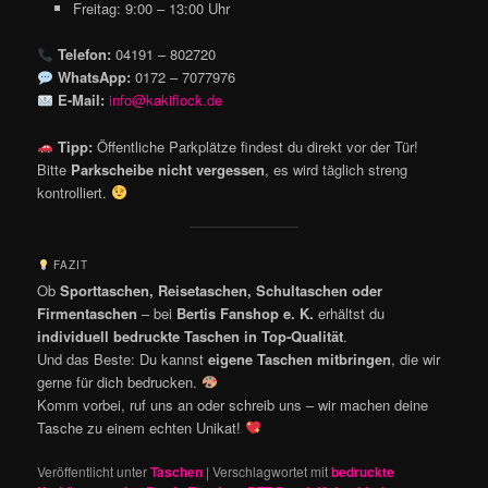
Freitag: 9:00 – 13:00 Uhr
Telefon:
04191 – 802720
WhatsApp:
0172 – 7077976
E-Mail:
info@kakiflock.de
Tipp:
Öffentliche Parkplätze findest du direkt vor der Tür!
Bitte
Parkscheibe nicht vergessen
, es wird täglich streng
kontrolliert.
FAZIT
Ob
Sporttaschen, Reisetaschen, Schultaschen oder
Firmentaschen
– bei
Bertis Fanshop e. K.
erhältst du
individuell bedruckte Taschen in Top-Qualität
.
Und das Beste: Du kannst
eigene Taschen mitbringen
, die wir
gerne für dich bedrucken.
Komm vorbei, ruf uns an oder schreib uns – wir machen deine
Tasche zu einem echten Unikat!
Veröffentlicht unter
Taschen
|
Verschlagwortet mit
bedruckte