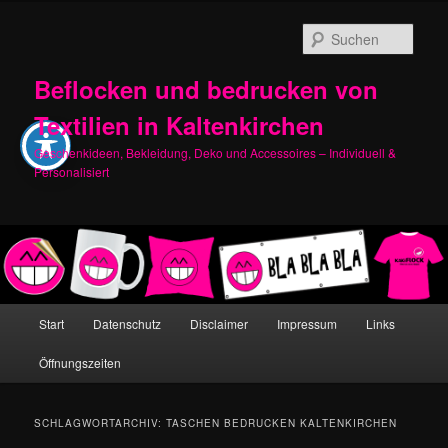
Zum
Zum
primären
sekundären
Such
Inhalt
Inhalt
springen
springen
Beflocken und bedrucken von
Textilien in Kaltenkirchen
Geschenkideen, Bekleidung, Deko und Accessoires – Individuell &
Personalisiert
Hauptmenü
Start
Datenschutz
Disclaimer
Impressum
Links
Öffnungszeiten
SCHLAGWORTARCHIV:
TASCHEN BEDRUCKEN KALTENKIRCHEN