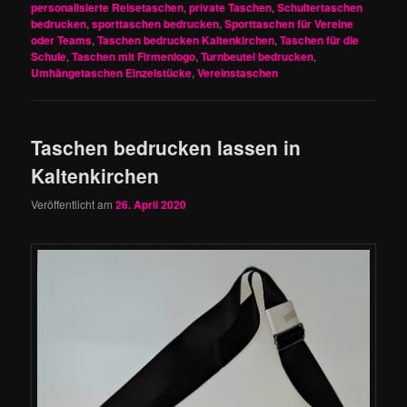
personalisierte Reisetaschen
,
private Taschen
,
Schultertaschen
bedrucken
,
sporttaschen bedrucken
,
Sporttaschen für Vereine
oder Teams
,
Taschen bedrucken Kaltenkirchen
,
Taschen für die
Schule
,
Taschen mit Firmenlogo
,
Turnbeutel bedrucken
,
Umhängetaschen Einzelstücke
,
Vereinstaschen
Taschen bedrucken lassen in
Kaltenkirchen
Veröffentlicht am
26. April 2020