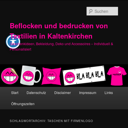
Zum
Zum
primären
sekundären
Such
Inhalt
Inhalt
springen
springen
Beflocken und bedrucken von
Textilien in Kaltenkirchen
Geschenkideen, Bekleidung, Deko und Accessoires – Individuell &
Personalisiert
Hauptmenü
Start
Datenschutz
Disclaimer
Impressum
Links
Öffnungszeiten
SCHLAGWORTARCHIV:
TASCHEN MIT FIRMENLOGO