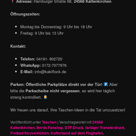
Adresse:
Hamburger Straße 68,
24568 Kaltenkirchen
Öffnungszeiten:
Montag bis Donnerstag: 9 Uhr bis 18 Uhr
Freitag: 9 Uhr bis 13 Uhr
Kontakt:
Telefon:
04191- 802720
WhatsApp:
0172-7077976
E-Mail:
info@kakiflock.de
Parken:
Öffentliche Parkplätze direkt vor der Tür!
Aber
bitte die
Parkscheibe nicht vergessen
, es wird hier täglich
streng kontrolliert.
Wir freuen uns darauf, Ihre Taschen-Ideen in die Tat umzusetzen!
Veröffentlicht unter
Taschen
|
Verschlagwortet mit
24568
Kaltenkirchen
,
Bertis Fanshop
,
DTF-Druck
,
farbiger Transferdruck
,
Freibad Struvenhütten
,
Kofferband auf dem Flughafen
,