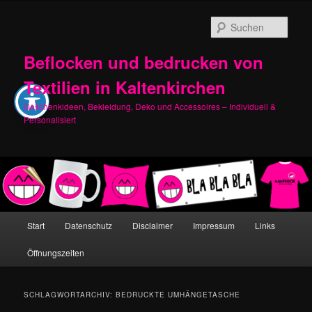
Zum
Zum
primären
sekundären
Such
Inhalt
Inhalt
springen
springen
Beflocken und bedrucken von
Textilien in Kaltenkirchen
Geschenkideen, Bekleidung, Deko und Accessoires – Individuell &
Personalisiert
Hauptmenü
Start
Datenschutz
Disclaimer
Impressum
Links
Öffnungszeiten
SCHLAGWORTARCHIV:
BEDRUCKTE UMHÄNGETASCHE