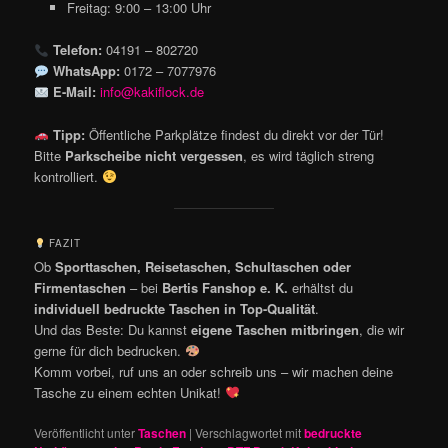
Freitag: 9:00 – 13:00 Uhr
Telefon:
04191 – 802720
WhatsApp:
0172 – 7077976
E-Mail:
info@kakiflock.de
Tipp:
Öffentliche Parkplätze findest du direkt vor der Tür!
Bitte
Parkscheibe nicht vergessen
, es wird täglich streng
kontrolliert.
FAZIT
Ob
Sporttaschen, Reisetaschen, Schultaschen oder
Firmentaschen
– bei
Bertis Fanshop e. K.
erhältst du
individuell bedruckte Taschen in Top-Qualität
.
Und das Beste: Du kannst
eigene Taschen mitbringen
, die wir
gerne für dich bedrucken.
Komm vorbei, ruf uns an oder schreib uns – wir machen deine
Tasche zu einem echten Unikat!
Veröffentlicht unter
Taschen
|
Verschlagwortet mit
bedruckte