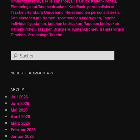
Umhängetasche
,
Bertis Fanshop
,
DTF Druck Kaltenkirchen
,
Firmenlogo auf Tasche drucken
,
Kakiflock
,
personalisierte
Taschen Hamburg Umgebung
,
Reisetaschen personalisieren
,
Schultaschen mit Namen
,
sporttaschen bedrucken
,
Tasche
individuell gestalten
,
taschen bedrucken
,
Taschen bedrucken
Kaltenkirchen
,
Taschen Druckerei Kaltenkirchen
,
Transferdruck
Taschen
,
Vereinslogo Tasche
S
u
c
h
NEUESTE KOMMENTARE
e
n
ARCHIV
Juli 2026
Juni 2026
Mai 2026
April 2026
März 2026
Februar 2026
Januar 2026