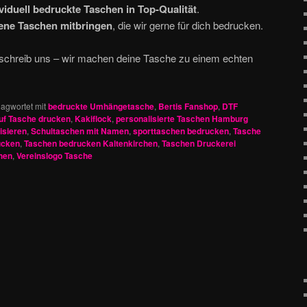
viduell bedruckte Taschen in Top-Qualität
.
ene Taschen mitbringen
, die wir gerne für dich bedrucken.
 schreib uns – wir machen deine Tasche zu einem echten
lagwortet mit
bedruckte Umhängetasche
,
Bertis Fanshop
,
DTF
uf Tasche drucken
,
Kakiflock
,
personalisierte Taschen Hamburg
isieren
,
Schultaschen mit Namen
,
sporttaschen bedrucken
,
Tasche
ucken
,
Taschen bedrucken Kaltenkirchen
,
Taschen Druckerei
hen
,
Vereinslogo Tasche