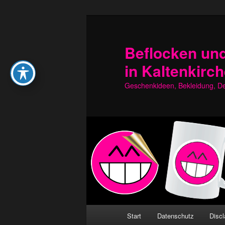
Zum
Zum
primären
sekundären
Inhalt
Inhalt
Beflocken und
springen
springen
in Kaltenkirc
Geschenkideen, Bekleidung, Dek
Hauptmenü
Start
Datenschutz
Discl