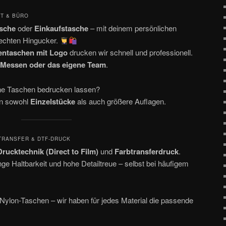
IT & BÜRO
sche
oder
Einkaufstasche
– mit deinem persönlichen
echten Hingucker.
entaschen mit Logo
drucken wir schnell und professionell.
Messen oder das eigene Team
.
e Taschen bedrucken lassen?
en sowohl
Einzelstücke
als auch größere Auflagen.
TRANSFER & DTF-DRUCK
rucktechnik (Direct to Film)
und
Farbtransferdruck
.
nge Haltbarkeit und hohe Detailtreue – selbst bei häufigem
r Nylon-Taschen – wir haben für jedes Material die passende