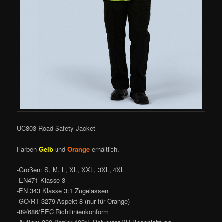
UC803 Road Safety Jacket
Farben
Gelb
und
Orange
erhältlich.
-Größen: S, M, L, XL, XXL, 3XL, 4XL
-EN471 Klasse 3
-EN 343 Klasse 3:1 Zugelassen
-GO/RT 3279 Aspekt 8 (nur für Orange)
-89/686/EEC Richtlinienkonform
-Außen: 300 Denier 100% Polyester-PU-Beschichtung