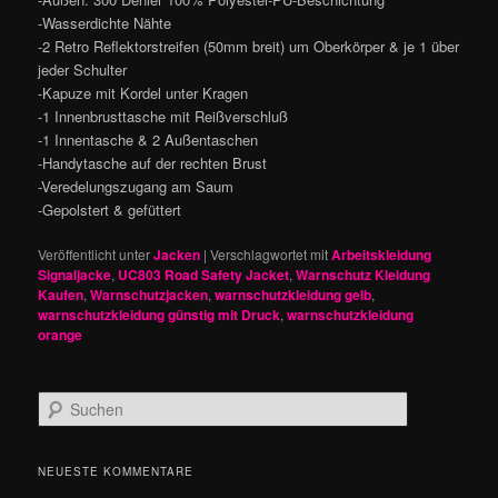
-Wasserdichte Nähte
-2 Retro Reflektorstreifen (50mm breit) um Oberkörper & je 1 über
jeder Schulter
-Kapuze mit Kordel unter Kragen
-1 Innenbrusttasche mit Reißverschluß
-1 Innentasche & 2 Außentaschen
-Handytasche auf der rechten Brust
-Veredelungszugang am Saum
-Gepolstert & gefüttert
Veröffentlicht unter
Jacken
|
Verschlagwortet mit
Arbeitskleidung
Signaljacke
,
UC803 Road Safety Jacket
,
Warnschutz Kleidung
Kaufen
,
Warnschutzjacken
,
warnschutzkleidung gelb
,
warnschutzkleidung günstig mit Druck
,
warnschutzkleidung
orange
S
u
c
h
NEUESTE KOMMENTARE
e