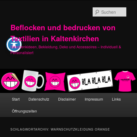
Zum
Zum
primären
sekundären
Such
Inhalt
Inhalt
springen
springen
Beflocken und bedrucken von
Textilien in Kaltenkirchen
Geschenkideen, Bekleidung, Deko und Accessoires – Individuell &
Personalisiert
Hauptmenü
Start
Datenschutz
Disclaimer
Impressum
Links
Öffnungszeiten
SCHLAGWORTARCHIV:
WARNSCHUTZKLEIDUNG ORANGE