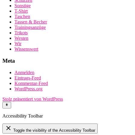
Schürzen
Sonstige
T-Shirt
Taschen
Tassen & Becher
Trainingsanzüge
Trikots
Westen
Wir
Wissenswert
Meta
Anmelden
Eintrags-Feed
Kommentar-Feed
WordPress.org
Stolz präsentiert von WordPress
Accessibility Toolbar
close
Toggle the visibility of the Accessibility Toolbar