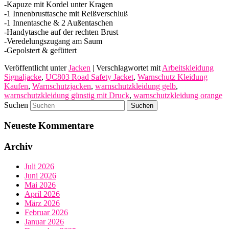
-Kapuze mit Kordel unter Kragen
-1 Innenbrusttasche mit Reißverschluß
-1 Innentasche & 2 Außentaschen
-Handytasche auf der rechten Brust
-Veredelungszugang am Saum
-Gepolstert & gefüttert
Veröffentlicht unter
Jacken
|
Verschlagwortet mit
Arbeitskleidung
Signaljacke
,
UC803 Road Safety Jacket
,
Warnschutz Kleidung
Kaufen
,
Warnschutzjacken
,
warnschutzkleidung gelb
,
warnschutzkleidung günstig mit Druck
,
warnschutzkleidung orange
Suchen
Neueste Kommentare
Archiv
Juli 2026
Juni 2026
Mai 2026
April 2026
März 2026
Februar 2026
Januar 2026