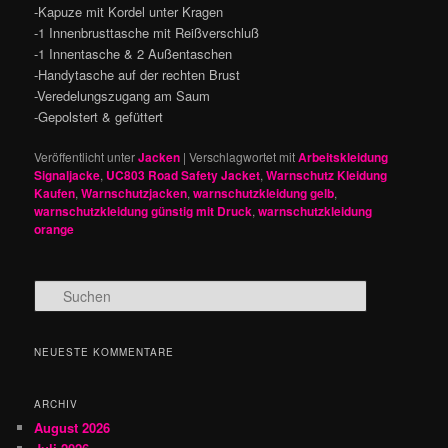
-Kapuze mit Kordel unter Kragen
-1 Innenbrusttasche mit Reißverschluß
-1 Innentasche & 2 Außentaschen
-Handytasche auf der rechten Brust
-Veredelungszugang am Saum
-Gepolstert & gefüttert
Veröffentlicht unter
Jacken
|
Verschlagwortet mit
Arbeitskleidung
Signaljacke
,
UC803 Road Safety Jacket
,
Warnschutz Kleidung
Kaufen
,
Warnschutzjacken
,
warnschutzkleidung gelb
,
warnschutzkleidung günstig mit Druck
,
warnschutzkleidung
orange
S
u
c
h
NEUESTE KOMMENTARE
e
n
ARCHIV
August 2026