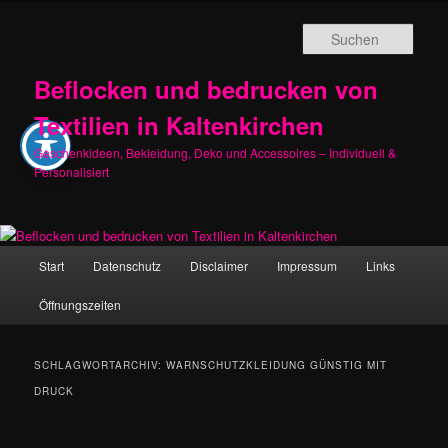
Zum
Zum
primären
sekundären
Such
Inhalt
Inhalt
springen
springen
Beflocken und bedrucken von
Textilien in Kaltenkirchen
Geschenkideen, Bekleidung, Deko und Accessoires – Individuell &
Personalisiert
Hauptmenü
Start
Datenschutz
Disclaimer
Impressum
Links
Öffnungszeiten
SCHLAGWORTARCHIV:
WARNSCHUTZKLEIDUNG GÜNSTIG MIT
DRUCK