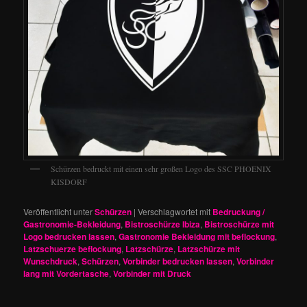
Schürzen bedruckt mit einen sehr großen Logo des SSC PHOENIX
KISDORF
Veröffentlicht unter
Schürzen
|
Verschlagwortet mit
Bedruckung /
Gastronomie-Bekleidung
,
Bistroschürze Ibiza
,
Bistroschürze mit
Logo bedrucken lassen
,
Gastronomie Bekleidung mit beflockung
,
Latzschuerze beflockung
,
Latzschürze
,
Latzschürze mit
Wunschdruck
,
Schürzen
,
Vorbinder bedrucken lassen
,
Vorbinder
lang mit Vordertasche
,
Vorbinder mit Druck