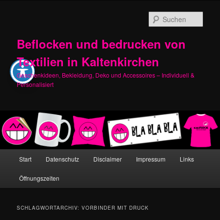
Zum
Zum
primären
sekundären
Such
Inhalt
Inhalt
springen
springen
Beflocken und bedrucken von
Textilien in Kaltenkirchen
Geschenkideen, Bekleidung, Deko und Accessoires – Individuell &
Personalisiert
Hauptmenü
Start
Datenschutz
Disclaimer
Impressum
Links
Öffnungszeiten
SCHLAGWORTARCHIV:
VORBINDER MIT DRUCK