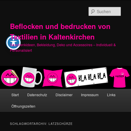
Zum
Zum
primären
sekundären
Such
Inhalt
Inhalt
springen
springen
Beflocken und bedrucken von
Textilien in Kaltenkirchen
Geschenkideen, Bekleidung, Deko und Accessoires – Individuell &
Personalisiert
Hauptmenü
Start
Datenschutz
Disclaimer
Impressum
Links
Öffnungszeiten
SCHLAGWORTARCHIV:
LATZSCHÜRZE