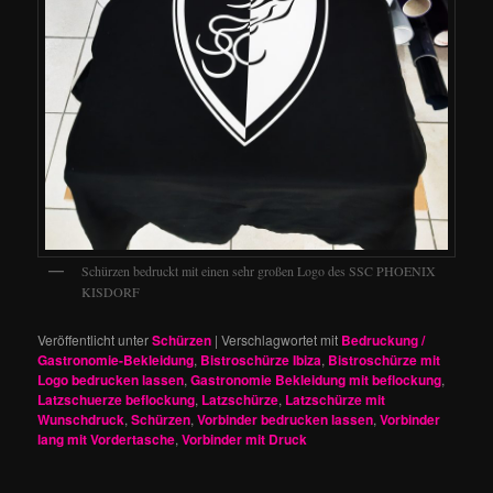
Schürzen bedruckt mit einen sehr großen Logo des SSC PHOENIX
KISDORF
Veröffentlicht unter
Schürzen
|
Verschlagwortet mit
Bedruckung /
Gastronomie-Bekleidung
,
Bistroschürze Ibiza
,
Bistroschürze mit
Logo bedrucken lassen
,
Gastronomie Bekleidung mit beflockung
,
Latzschuerze beflockung
,
Latzschürze
,
Latzschürze mit
Wunschdruck
,
Schürzen
,
Vorbinder bedrucken lassen
,
Vorbinder
lang mit Vordertasche
,
Vorbinder mit Druck