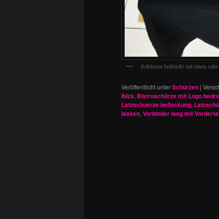
Schürzen bedruckt mit einen 
Veröffentlicht unter
Schürzen
|
Versc
Ibiza
,
Bistroschürze mit Logo bedr
Latzschuerze beflockung
,
Latzschü
lassen
,
Vorbinder lang mit Vordert