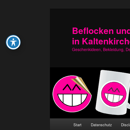
Zum
Zum
primären
sekundären
Inhalt
Inhalt
Beflocken und
springen
springen
in Kaltenkirc
Geschenkideen, Bekleidung, Dek
Hauptmenü
Start
Datenschutz
Discl