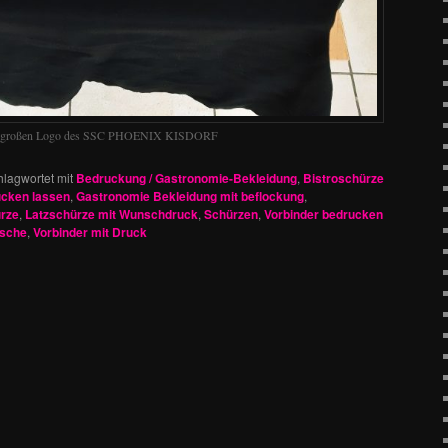
sehr großen Logo des SSC PHOENIX KISDORF
hlagwortet mit
Bedruckung / Gastronomie-Bekleidung
,
Bistroschürze
ucken lassen
,
Gastronomie Bekleidung mit beflockung
,
rze
,
Latzschürze mit Wunschdruck
,
Schürzen
,
Vorbinder bedrucken
asche
,
Vorbinder mit Druck