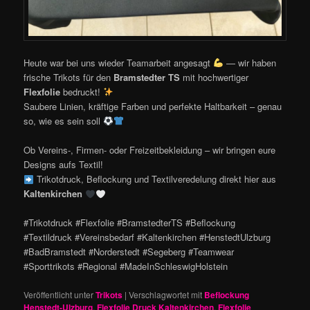
Heute war bei uns wieder Teamarbeit angesagt
— wir haben
frische Trikots für den
Bramstedter TS
mit hochwertiger
Flexfolie
bedruckt!
Saubere Linien, kräftige Farben und perfekte Haltbarkeit – genau
so, wie es sein soll
Ob Vereins-, Firmen- oder Freizeitbekleidung – wir bringen eure
Designs aufs Textil!
Trikotdruck, Beflockung und Textilveredelung direkt hier aus
Kaltenkirchen
#Trikotdruck #Flexfolie #BramstedterTS #Beflockung
#Textildruck #Vereinsbedarf #Kaltenkirchen #HenstedtUlzburg
#BadBramstedt #Norderstedt #Segeberg #Teamwear
#Sporttrikots #Regional #MadeInSchleswigHolstein
Veröffentlicht unter
Trikots
|
Verschlagwortet mit
Beflockung
Henstedt-Ulzburg
,
Flexfolie Druck Kaltenkirchen
,
Flexfolie