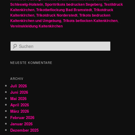
Schleswig-Holstein
,
Sporttrikots bedrucken Segeberg
,
Textildruck
Kaltenkirchen
,
Trikotbeflockung Bad Bramstedt
,
Trikotdruck
Kaltenkirchen
,
Trikotdruck Norderstedt
,
Trikots bedrucken
Kaltenkirchen und Umgebung
,
Trikots beflocken Kaltenkirchen
,
Vereinskleidung Kaltenkirchen
S
u
c
h
NEUESTE KOMMENTARE
e
n
ARCHIV
Juli 2026
Juni 2026
Mai 2026
April 2026
März 2026
Februar 2026
Januar 2026
Dezember 2025