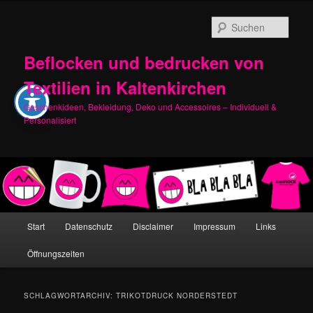
Zum
Zum
primären
sekundären
Such
Inhalt
Inhalt
springen
springen
Beflocken und bedrucken von
Textilien in Kaltenkirchen
Geschenkideen, Bekleidung, Deko und Accessoires – Individuell &
Personalisiert
Hauptmenü
Start
Datenschutz
Disclaimer
Impressum
Links
Öffnungszeiten
SCHLAGWORTARCHIV:
TRIKOTDRUCK NORDERSTEDT