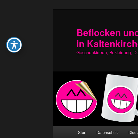
Zum
Zum
primären
sekundären
Inhalt
Inhalt
Beflocken und
springen
springen
in Kaltenkirc
Geschenkideen, Bekleidung, Dek
Hauptmenü
Start
Datenschutz
Discl