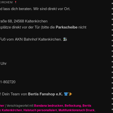
KIRCHEN!
 lass dich beraten. Wir sind direkt vor Ort.
aße 68, 24568 Kaltenkirchen
lätze direkt vor der Tür (bitte die
Parkscheibe
nicht
 Fuß vom AKN Bahnhof Kaltenkirchen.
 Uhr
1-802720
kt! Dein Team von
Bertis Fanshop e.K.
her
|
Verschlagwortet mit
Bandana bedrucken
,
Beflockung
,
Bertis
 Kaltenkirchen
,
Halstuch personalisiert
,
Multifunktionstuch Druck
,