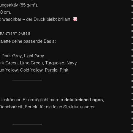
ngsaktiv (85 g/m²).
50 cm.
 waschbar – der Druck bleibt brillant!
RANTIERT DABEI!
palette deine passende Basis:
 Dark Grey, Light Grey
rk Green, Lime Green, Turquoise, Navy
 Yellow, Gold Yellow, Purple, Pink
Alleskönner. Er ermöglicht extrem
detailreiche Logos
,
ehnbarkeit. Perfekt für die feine Struktur unserer