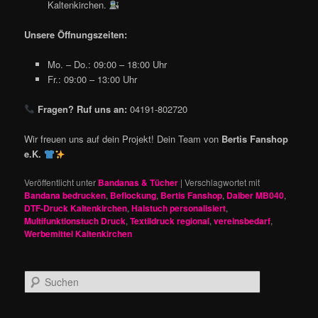
Kaltenkirchen.
Unsere Öffnungszeiten:
Mo. – Do.: 09:00 – 18:00 Uhr
Fr.: 09:00 – 13:00 Uhr
Fragen? Ruf uns an:
04191-802720
Wir freuen uns auf dein Projekt! Dein Team von
Bertis Fanshop
e.K.
Veröffentlicht unter
Bandanas & Tücher
|
Verschlagwortet mit
Bandana bedrucken
,
Beflockung
,
Bertis Fanshop
,
Daiber MB040
,
DTF-Druck Kaltenkirchen
,
Halstuch personalisiert
,
Multifunktionstuch Druck
,
Textildruck regional
,
vereinsbedarf
,
Werbemittel Kaltenkirchen
S
u
c
h