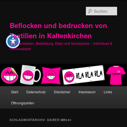
Zum
Zum
primären
sekundären
Such
Inhalt
Inhalt
springen
springen
Beflocken und bedrucken von
Textilien in Kaltenkirchen
Geschenkideen, Bekleidung, Deko und Accessoires – Individuell &
Personalisiert
Hauptmenü
Start
Datenschutz
Disclaimer
Impressum
Links
Öffnungszeiten
SCHLAGWORTARCHIV:
DAIBER MB040