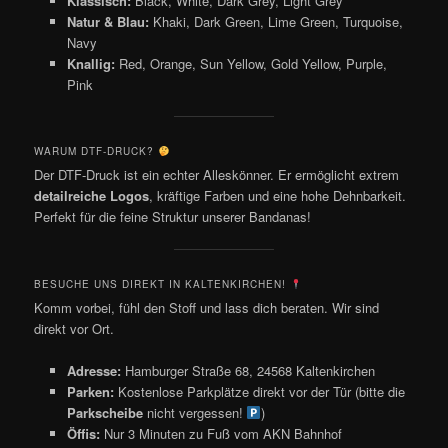
Klassisch:
Black, White, Dark Grey, Light Grey
Natur & Blau:
Khaki, Dark Green, Lime Green, Turquoise,
Navy
Knallig:
Red, Orange, Sun Yellow, Gold Yellow, Purple,
Pink
WARUM DTF-DRUCK?
Der DTF-Druck ist ein echter Alleskönner. Er ermöglicht extrem
detailreiche Logos
, kräftige Farben und eine hohe Dehnbarkeit.
Perfekt für die feine Struktur unserer Bandanas!
BESUCHE UNS DIREKT IN KALTENKIRCHEN!
Komm vorbei, fühl den Stoff und lass dich beraten. Wir sind
direkt vor Ort.
Adresse:
Hamburger Straße 68, 24568 Kaltenkirchen
Parken:
Kostenlose Parkplätze direkt vor der Tür (bitte die
Parkscheibe
nicht vergessen!
)
Öffis:
Nur 3 Minuten zu Fuß vom AKN Bahnhof