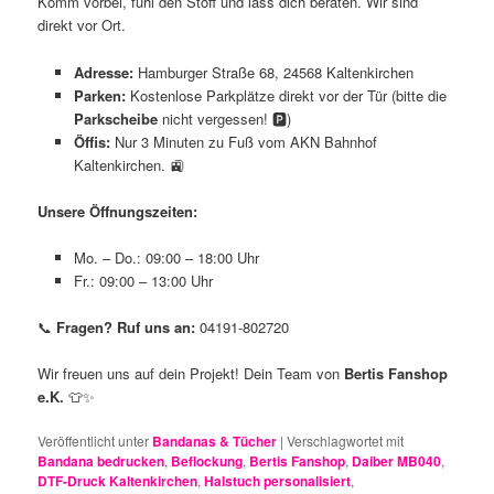
Komm vorbei, fühl den Stoff und lass dich beraten. Wir sind
direkt vor Ort.
Adresse:
Hamburger Straße 68, 24568 Kaltenkirchen
Parken:
Kostenlose Parkplätze direkt vor der Tür (bitte die
Parkscheibe
nicht vergessen! 🅿️)
Öffis:
Nur 3 Minuten zu Fuß vom AKN Bahnhof
Kaltenkirchen. 🚉
Unsere Öffnungszeiten:
Mo. – Do.: 09:00 – 18:00 Uhr
Fr.: 09:00 – 13:00 Uhr
📞
Fragen? Ruf uns an:
04191-802720
Wir freuen uns auf dein Projekt! Dein Team von
Bertis Fanshop
e.K.
👕✨
Veröffentlicht unter
Bandanas & Tücher
|
Verschlagwortet mit
Bandana bedrucken
,
Beflockung
,
Bertis Fanshop
,
Daiber MB040
,
DTF-Druck Kaltenkirchen
,
Halstuch personalisiert
,