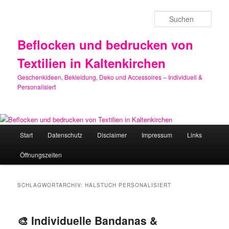
Zum
Zum
primären
sekundären
Such
Inhalt
Inhalt
springen
springen
Beflocken und bedrucken von
Textilien in Kaltenkirchen
Geschenkideen, Bekleidung, Deko und Accessoires – Individuell &
Personalisiert
Hauptmenü
Start
Datenschutz
Disclaimer
Impressum
Links
Öffnungszeiten
SCHLAGWORTARCHIV:
HALSTUCH PERSONALISIERT
🎨 Individuelle Bandanas &