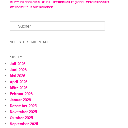
Multifunktionstuch Druck
,
Textildruck regional
,
vereinsbedarf
,
Werbemittel Kaltenkirchen
S
u
c
h
NEUESTE KOMMENTARE
e
n
ARCHIV
Juli 2026
Juni 2026
Mai 2026
April 2026
März 2026
Februar 2026
Januar 2026
Dezember 2025
November 2025
Oktober 2025
September 2025