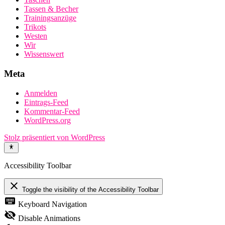
Tassen & Becher
Trainingsanzüge
Trikots
Westen
Wir
Wissenswert
Meta
Anmelden
Eintrags-Feed
Kommentar-Feed
WordPress.org
Stolz präsentiert von WordPress
Accessibility Toolbar
close
Toggle the visibility of the Accessibility Toolbar
keyboard
Keyboard Navigation
visibility_off
Disable Animations