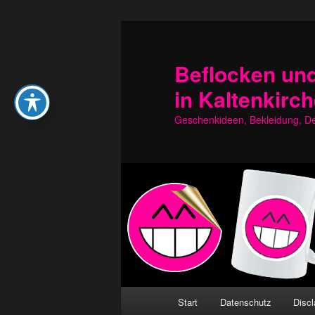
Zum
Zum
primären
sekundären
Inhalt
Inhalt
Beflocken und
springen
springen
in Kaltenkirc
Geschenkideen, Bekleidung, Dek
Hauptmenü
Start
Datenschutz
Discl