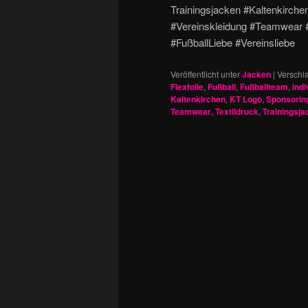
Trainingsjacken #Kaltenkirche
#Vereinskleidung #Teamwear #
#FußballLiebe #Vereinsliebe
Veröffentlicht unter
Jacken
|
Verschla
Flexfolie
,
Fußball
,
Fußballteam
,
indi
Kaltenkirchen
,
KT Logo
,
Sponsorin
Teamwear
,
Textildruck
,
Trainingsja