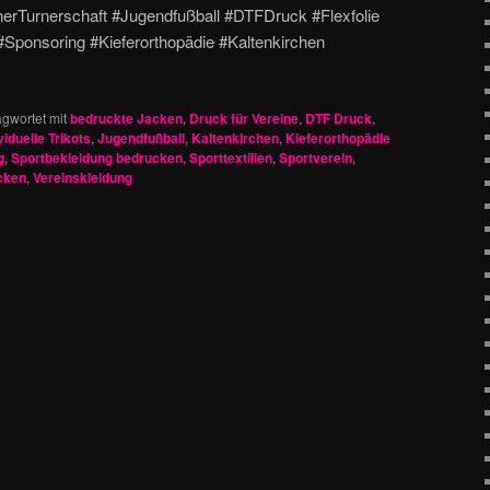
nerTurnerschaft #Jugendfußball #DTFDruck #Flexfolie
Sponsoring #Kieferorthopädie #Kaltenkirchen
gwortet mit
bedruckte Jacken
,
Druck für Vereine
,
DTF Druck
,
viduelle Trikots
,
Jugendfußball
,
Kaltenkirchen
,
Kieferorthopädie
g
,
Sportbekleidung bedrucken
,
Sporttextilien
,
Sportverein
,
cken
,
Vereinskleidung