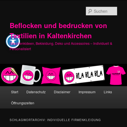
Zum
Zum
primären
sekundären
Such
Inhalt
Inhalt
springen
springen
Beflocken und bedrucken von
Textilien in Kaltenkirchen
Geschenkideen, Bekleidung, Deko und Accessoires – Individuell &
Personalisiert
Hauptmenü
Start
Datenschutz
Disclaimer
Impressum
Links
Öffnungszeiten
SCHLAGWORTARCHIV:
INDIVIDUELLE FIRMENKLEIDUNG