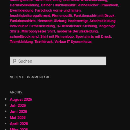
Berufsbekleidung
,
Daiber Funktionsshirt
,
einheitlicher Firmenlook
,
Eventkleidung
,
Farbdruck vorne und hinten
,
feuchtigkeitsregulierend
,
Firmenoutfit
,
Funktionsshirt mit Druck
,
Funktionsshirts
,
Henstedt-Ulzburg
,
hochwertige Arbeitskleidung
,
individuelle Firmenkleidung
,
IT-Dienstleister Kleidung
,
langlebige
Shirts
,
Mikropolyester Shirt
,
moderne Berufskleidung
,
schnelltrocknend
,
Shirt mit Firmenlogo
,
Sportshirts mit Druck
,
Teamkleidung
,
Textildruck
,
Verlaat IT-Systemhaus
S
u
c
h
NEUESTE KOMMENTARE
e
n
ARCHIV
August 2026
Juli 2026
Juni 2026
Mai 2026
April 2026
März 2026