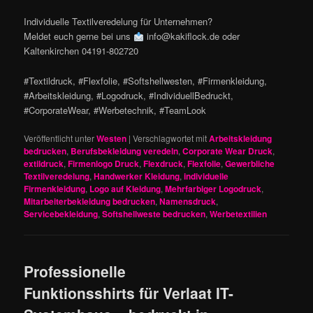
Individuelle Textilveredelung für Unternehmen?
Meldet euch gerne bei uns
info@kakiflock.de oder
Kaltenkirchen 04191-802720
#Textildruck, #Flexfolie, #Softshellwesten, #Firmenkleidung,
#Arbeitskleidung, #Logodruck, #IndividuellBedruckt,
#CorporateWear, #Werbetechnik, #TeamLook
Veröffentlicht unter
Westen
|
Verschlagwortet mit
Arbeitskleidung
bedrucken
,
Berufsbekleidung veredeln
,
Corporate Wear Druck
,
extildruck
,
Firmenlogo Druck
,
Flexdruck
,
Flexfolie
,
Gewerbliche
Textilveredelung
,
Handwerker Kleidung
,
individuelle
Firmenkleidung
,
Logo auf Kleidung
,
Mehrfarbiger Logodruck
,
Mitarbeiterbekleidung bedrucken
,
Namensdruck
,
Servicebekleidung
,
Softshellweste bedrucken
,
Werbetextilien
Professionelle
Funktionsshirts für Verlaat IT-