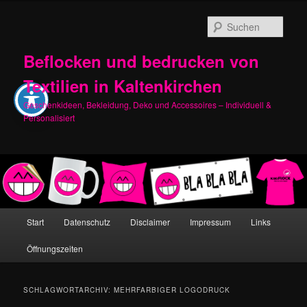
Zum
Zum
primären
sekundären
Such
Inhalt
Inhalt
springen
springen
Beflocken und bedrucken von
Textilien in Kaltenkirchen
Geschenkideen, Bekleidung, Deko und Accessoires – Individuell &
Personalisiert
Hauptmenü
Start
Datenschutz
Disclaimer
Impressum
Links
Öffnungszeiten
SCHLAGWORTARCHIV:
MEHRFARBIGER LOGODRUCK