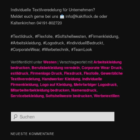
Individuelle Textilveredelung für Unternehmen?
Meldet euch gerne bei uns
info@kakiflock.de oder
Kaltenkirchen 04191-802720
#Textildruck, #Flexfolie, #Softshellwesten, #Firmenkleidung,
#Arbeitskleidung, #Logodruck, #IndividuellBedruckt,
#CorporateWear, #Werbetechnik, #TeamLook
Veröffentlicht unter
Westen
|
Verschlagwortet mit
Arbeitskleidung
bedrucken
,
Berufsbekleidung veredeln
,
Corporate Wear Druck
,
extildruck
,
Firmenlogo Druck
,
Flexdruck
,
Flexfolie
,
Gewerbliche
Textilveredelung
,
Handwerker Kleidung
,
individuelle
Firmenkleidung
,
Logo auf Kleidung
,
Mehrfarbiger Logodruck
,
Mitarbeiterbekleidung bedrucken
,
Namensdruck
,
Servicebekleidung
,
Softshellweste bedrucken
,
Werbetextilien
S
u
c
h
NEUESTE KOMMENTARE
e