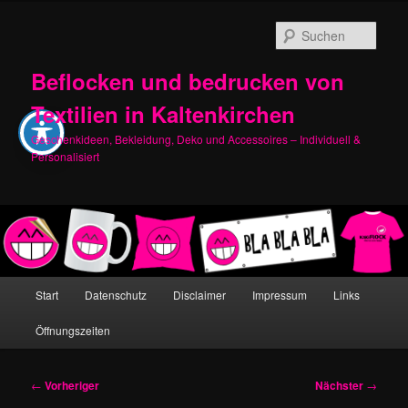
Zum
primären
Such
Inhalt
springen
Beflocken und bedrucken von
Textilien in Kaltenkirchen
Geschenkideen, Bekleidung, Deko und Accessoires – Individuell &
Personalisiert
Hauptmenü
Start
Datenschutz
Disclaimer
Impressum
Links
Öffnungszeiten
Beitragsnavigation
←
Vorheriger
Nächster
→