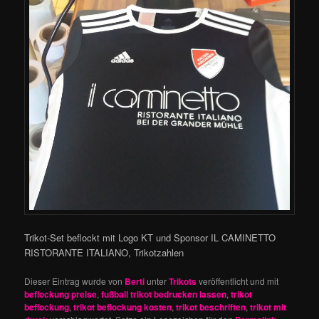
Trikot-Set beflockt mit Logo KT und Sponsor IL CAMINETTO
RISTORANTE ITALIANO, Trikotzahlen
Dieser Eintrag wurde von
Berti
unter
Trikots
veröffentlicht und mit
beflockung preise
,
fußball trikot bedrucken lassen
,
trikot
beflockung
,
trikot beflockung kosten
,
trikot beschriften
,
trikot mit