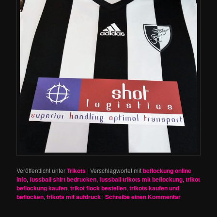
Veröffentlicht unter
Trikots
|
Verschlagwortet mit
beflockung online
Info
,
fussball shirt bedrucken
,
fussball trikots mit beflockung
,
trikot
beflockung kaufen
,
trikot flock bestellen
,
trikots kaufen und
beflocken
,
trikots mit aufdruck
|
Schreibe einen Kommentar