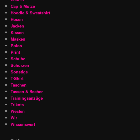
Cap & Mütze
Hoodie & Sweatshirt
Hosen
Jacken
Kissen
Masken
Polos
Print
Schuhe
Schürzen
Sonstige
T-Shirt
Taschen
Tassen & Becher
Trainingsanzüge
Trikots
Westen
Wir
Wissenswert
META