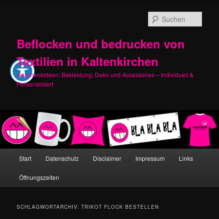
Zum
Zum
primären
sekundären
Such
Inhalt
Inhalt
springen
springen
Beflocken und bedrucken von
Textilien in Kaltenkirchen
Geschenkideen, Bekleidung, Deko und Accessoires – Individuell &
Personalisiert
Hauptmenü
Start
Datenschutz
Disclaimer
Impressum
Links
Öffnungszeiten
SCHLAGWORTARCHIV:
TRIKOT FLOCK BESTELLEN